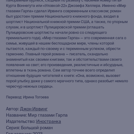
панорамный бурлеск, сходный по размаху с «Бойней номер пять»
Курта Воннегута или «Уловкой-22» Джозефа Хеллера. Именно «Мир
глазами Гарпа» сделал Ирвинга современным классиком; роман
был удостоен премии Национального книжного фонда, входил в
шортлист Национальной книжной премии США, а также, по упорным
слухам, и в шортлист Пулицеровской премии (оглашать
Пулицеровские шортлисты начали ровно со следующего
премиального года). «Мир глазами Гарпа» — это современная сага о
семье, живущей в нашем беспощадном мире, члены которой
пытаются, каждый по-своему и с переменным успехом, обрести
гармонию. Главный герой романа — писатель, скандально
знаменитый как своими книгами, так и обстоятельствами своего
появления на свет; его произведения, реалистичные и абсурдные,
вплетены в ткань романа. Сам автор точнее всего определил
отношение будущих читателей к книге: «Она, возможно, вызовет
порой улыбку даже у самого мрачного типа, однако разобьет немало
чересчур нежных сердец».
Перевод: Ирина Тогоева
Автор:
Джон Ирвинг
Название: Мир глазами Гарпа
Издательство:
Иностранка
Серия: Большой роман