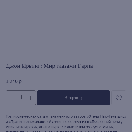
Джон Ирвинг: Мир глазами Гарпа
1 240
р.
В корзину
Трагикомическая сага от знаменитого автора «Отеля Нью-Гэмпшир»
и «Правил виноделов», «Мужчин не ее жизни» и «Последней ночи у
Извилистой реки», «Сына цирка» и «Молитвы об Оуэне Мини»,