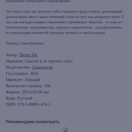
миллионами экземпляров и экранизирован.
Это книга о том, как чувствует себя в большом городе человек, различающий
десятки видов снега и льда и читающий следы на снегу как раскрытую книгу. О
том, как выглядит изнанка современного европейского общества – со всем его
благополучием, неуверенностью, азартом и одиночеством – под пристальным,
не допускающим неясностей, взглядом человека из иной культуры.
Перевод: Елена Краснова
Автор:
Питер Хёг
Название: Смилла и её чувство снега
Издательство:
Симпозиум
Год издания: 2024
Переплет: Твёрдый
Количество страниц: 560
Формат: 207x135x30 мм
Язык: Русский
ISBN: 978-5-89091-478-1
Рекомендуем посмотреть