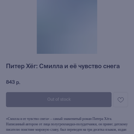
Питер Хёг: Смилла и её чувство снега
843
р.
Out of stock
«Смилла и ее чувство снега» – самый знаменитый роман Питера Хëга.
Написанный автором от лица полугренландки-полудатчанки, он принес датскому
писателю поистине мировую славу, был переведен на три десятка языков, издан