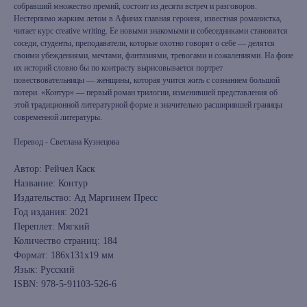
собравший множество премий, состоит из десяти встреч и разговоров.
Нестерпимо жарким летом в Афинах главная героиня, известная романистка,
читает курс creative writing. Ее новыми знакомыми и собеседниками становятся
соседи, студенты, преподаватели, которые охотно говорят о себе — делятся
своими убеждениями, мечтами, фантазиями, тревогами и сожалениями. На фоне
их историй словно бы по контрасту вырисовывается портрет
повествовательницы — женщины, которая учится жить с сознанием большой
потери. «Контур» — первый роман трилогии, изменившей представления об
этой традиционной литературной форме и значительно расширившей границы
современной литературы.
Перевод - Светлана Кузнецова
Автор: Рейчел Каск
Название: Контур
Издательство: Ад Маргинем Пресс
Год издания: 2021
Переплет: Мягкий
Количество страниц: 184
Формат: 186x131x19 мм
Язык: Русский
ISBN: 978-5-91103-526-6