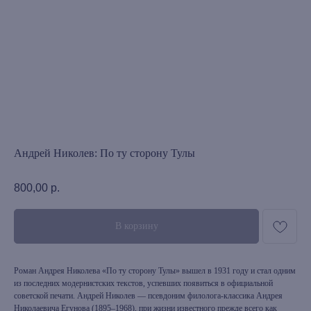
Андрей Николев: По ту сторону Тулы
800,00
р.
В корзину
Роман Андрея Николева «По ту сторону Тулы» вышел в 1931 году и стал одним
из последних модернистских текстов, успевших появиться в официальной
советской печати. Андрей Николев — псевдоним филолога-классика Андрея
Николаевича Егунова (1895–1968), при жизни известного прежде всего как