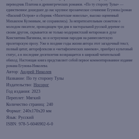
переводчик Платона и древнегреческих романов. «По ту сторону Тулы» —
единственное дошедшее до нас крупное прозаическое сочинение Егунова (роман
«Василий Остров» и сборник «Милетские новеллы», высоко оцененный
Михаилом Кузминым, не сохранились). За непритязательным сюжетом о
молодом писателе, проводящем три дня в пасторальной русской деревне со
своим другом, скрывается не только модернистский метароман в духе
Константина Вагинова, но и остроумная пародия на раннесоветскую
пролетарскую прозу. Уже в поздние годы жизни автора этот загадочный текст,
полный цитат, авторефлексии и «метафизических намеков», приобрел культовый
статус, а в последние десятилетия возвращается в широкий читательский
обиход. Настоящая книга представляет собой первое комментированное издание
романа Егунова-Николева.
Автор:
Андрей Николев
Название: По ту сторону Тулы
Издательство:
Носорог
Год издания: 2023
книжный интернет-магазин из
Переплет: Мягкий
Петербурга
Количество страниц: 240
Формат: 240x170x20 мм
Язык: Русский
Каталог
ISBN: 978-5-6046902-6-0
Новинки
Редкости