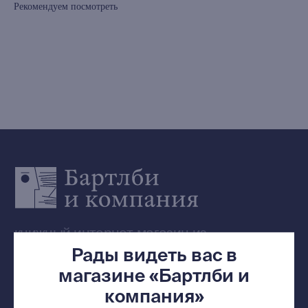
Рекомендуем посмотреть
Выбор Бартлби
Предзаказ
Издательская программа
О Компании
Доставка и оплата
Мерч
Ищу книгу
Контакты
+7 (921) 636-19-84
bartleby.sales@gmail.com
Рады видеть вас в
магазине «Бартлби и
компания»