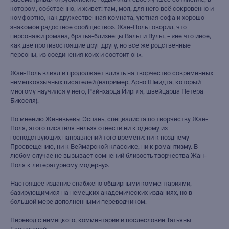
рассматривал «Грубиянские годы» «как свое лучшее сочинение, в
котором, собственно, и живет: там, мол, для него всё сокровенно и
комфортно, как дружественная комната, уютная софа и хорошо
знакомое радостное сообщество». Жан-Поль говорил, что
персонажи романа, братья-близнецы Вальт и Вульт, – «не что иное,
как две противостоящие друг другу, но все же родственные
персоны, из соединения коих и состоит он».
Жан-Поль влиял и продолжает влиять на творчество современных
немецкоязычных писателей (например, Арно Шмидта, который
многому научился у него, Райнхарда Йиргля, швейцарца Петера
Бикселя).
По мнению Женевьевы Эспань, специалиста по творчеству Жан-
Поля, этого писателя нельзя отнести ни к одному из
господствующих направлений того времени: ни к позднему
Просвещению, ни к Веймарской классике, ни к романтизму. В
любом случае не вызывает сомнений близость творчества Жан-
Поля к литературному модерну».
Настоящее издание снабжено обширными комментариями,
базирующимися на немецких академических изданиях, но в
большой мере дополненными переводчиком.
Перевод с немецкого, комментарии и послесловие Татьяны