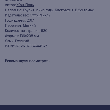
Баскаковой
Автор:
Жан-Поль
книжный интернет-магазин
Название: Грубиянские годы. Биография. В 2-х томах
из Петербурга
Издательство:
Отто Райхль
Год издания: 2017
Переплет: Мягкий
Каталог
Количество страниц: 930
Новинки
Формат: 136х208 мм
Редкости
Язык: Русский
ISBN: 978-3-87667-445-2
Выбор Бартлби
Предзаказ
Издательская программа
Рекомендуем посмотреть
О Компании
Доставка и оплата
Мерч
Ищу книгу
Контакты