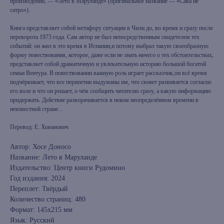
произведений, — «Лето в Маруланде» (оригинальное название — «Сава йе
сатро»).
Книга представляет собой метафору ситуации в Чили до, во время и сразу после
переворота 1973 года. Сам автор не был непосредственным свидетелем тех
событий: он жил в это время в Испании,и потому выбрал такую своеобразную
форму повествования, которое, даже если не знать ничего о тех обстоятельствах,
представляет собой драматичную и увлекательную историю большой богатой
семьи Вентура. В повествовании важную роль играет рассказчик,он всё время
подчёркивает, что все перипетии выдуманы им, что сюжет развивается согласно
его воле и что он решает, о чём сообщить читателю сразу, а какую информацию
придержать. Действие разворачивается в неком неопределённом времени в
неизвестной стране...
Перевод: Е. Хованович
Автор: Хосе Доносо
Название: Лето в Маруланде
Издательство: Центр книги Рудомино
Год издания: 2024
Переплет: Твёрдый
Количество страниц: 480
Формат: 145x215 мм
Язык: Русский