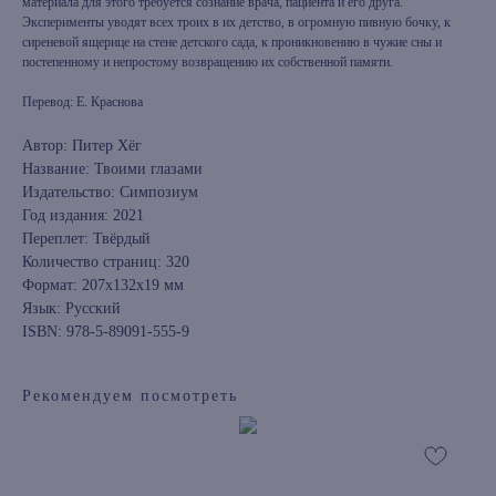
материала для этого требуется сознание врача, пациента и его друга.
Эксперименты уводят всех троих в их детство, в огромную пивную бочку, к
сиреневой ящерице на стене детского сада, к проникновению в чужие сны и
постепенному и непростому возвращению их собственной памяти.
Перевод: Е. Краснова
Автор: Питер Хёг
Название: Твоими глазами
Издательство: Симпозиум
Год издания: 2021
Переплет: Твёрдый
Количество страниц: 320
Формат: 207x132x19 мм
Язык: Русский
ISBN: 978-5-89091-555-9
Рекомендуем посмотреть