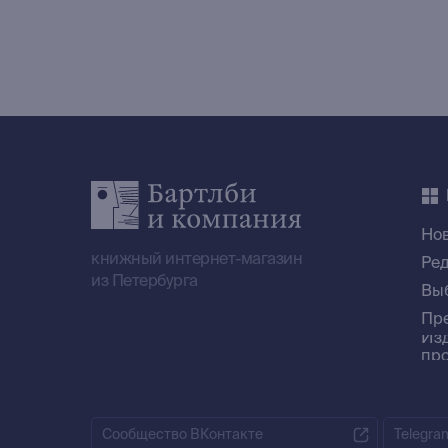
Но
книжный интернет-магазин
Ре
из Петербурга
Вы
Пр
Из
пр
Сообщество ВКонтакте
Telegra