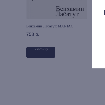
1 (2022)
Бенхамин Лабатут: MANIAC
Инос
758
р.
600
В корзину