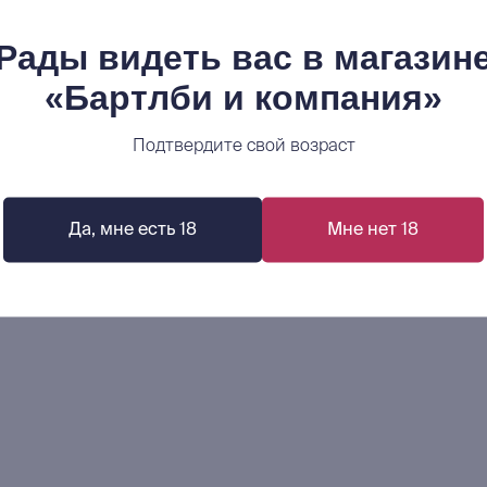
Рады видеть вас в магазин
«Бартлби и компания»
транная литература №8 (2023)
Кристоф Хайн: Смерть Хо
Подтвердите свой возраст
р.
780
р.
В корзину
В корзину
Да, мне есть 18
Мне нет 18