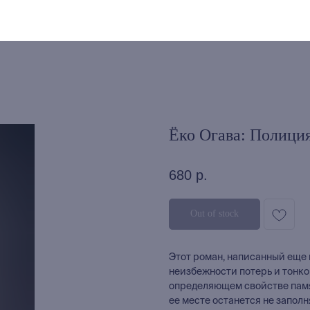
Ёко Огава: Полици
680
р.
Out of stock
Этот роман, написанный еще в
неизбежности потерь и тонкой
определяющем свойстве памяти
ее месте останется не запол