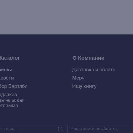
Каталог
О Компании
винки
Доставка и оплата
дкости
Мерч
бор Бартлби
Ищу книгу
едзаказ
дательская
ограмма
m-канал
Наши книги на «Авито»