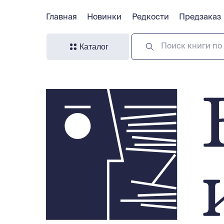
Главная
Главная
Новинки
Новинки
Редкости
Редкости
Предзаказ
Предзаказ
Каталог
Поиск книги по 