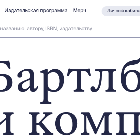
Издательская программа
Издательская программа
Мерч
Мерч
Личный кабине
Личный кабине
названию, автору, ISBN, издательству...