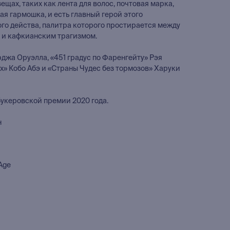
щах, таких как лента для волос, почтовая марка,
ая гармошка, и есть главный герой этого
ого действа, палитра которого простирается между
й и кафкианским трагизмом.
жа Оруэлла, «451 градус по Фаренгейту» Рэя
» Кобо Абэ и «Страны Чудес без тормозов» Харуки
керовской премии 2020 года.
н
Age