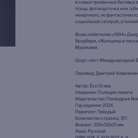
в самых привычных бытовых ве
птица, фотокарточка или губн
ненаучного, но фантастическ
социальной сатирой, утопие
Всем любителям «1984» Джорд
Брэдбери, «Женщины в песках
Мураками.
Шорт-лист Международной Бу
Перевод: Дмитрий Ковалени
Автор: Ёко Огава
Название: Полиция памяти
Издательство: Поляндрия No
Год издания: 2024
Переплет: Твёрдый
Количество страниц: 351
Формат: 205х132х31 мм
Язык: Русский