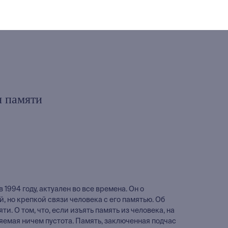
я памяти
 1994 году, актуален во все времена. Он о
, но крепкой связи человека с его памятью. Об
. О том, что, если изъять память из человека, на
няемая ничем пустота. Память, заключенная подчас