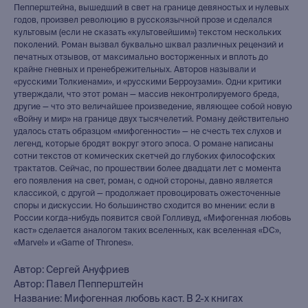
Пепперштейна, вышедший в свет на границе девяностых и нулевых
годов, произвел революцию в русскоязычной прозе и сделался
культовым (если не сказать «культовейшим») текстом нескольких
поколений. Роман вызвал буквально шквал различных рецензий и
печатных отзывов, от максимально восторженных и вплоть до
крайне гневных и пренебрежительных. Авторов называли и
«русскими Толкиенами», и «русскими Берроузами». Одни критики
утверждали, что этот роман — массив неконтролируемого бреда,
другие — что это величайшее произведение, являющее собой новую
«Войну и мир» на границе двух тысячелетий. Роману действительно
удалось стать образцом «мифогенности» — не счесть тех слухов и
легенд, которые бродят вокруг этого эпоса. О романе написаны
сотни текстов от комических скетчей до глубоких философских
трактатов. Сейчас, по прошествии более двадцати лет с момента
его появления на свет, роман, с одной стороны, давно является
классикой, с другой — продолжает провоцировать ожесточенные
споры и дискуссии. Но большинство сходится во мнении: если в
России когда-нибудь появится свой Голливуд, «Мифогенная любовь
каст» сделается аналогом таких вселенных, как вселенная «DC»,
«Marvel» и «Game of Thrones».
Автор: Сергей Ануфриев
Автор: Павел Пепперштейн
Название: Мифогенная любовь каст. В 2-х книгах