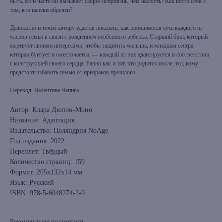
быть, если часто он вызывает скорее неприязнь, чем жалость? Как вести себя с
тем, кто навеки обречен?
Деликатно и точно автору удается показать, как проявляетcя суть каждого из
членов семьи в связи с рождением особенного ребенка. Старший брат, который
жертвует своими интересами, чтобы защитить малыша, и младшая сестра,
которая бунтует и ожесточается, — каждый из них адаптируется в соответствии
с конструкцией своего сердца. Равно как и тот, кто родится после, тот, кому
предстоит избавить семью от призраков прошлого.
Перевод: Валентина Чепига
Автор: Клара Дюпон-Моно
Название: Адаптация
Издательство: Поляндрия NoAge
Год издания: 2022
Переплет: Твёрдый
Количество страниц: 159
Формат: 205х132х14 мм
Язык: Русский
ISBN: 978-5-6048274-2-0
Рекомендуем посмотреть