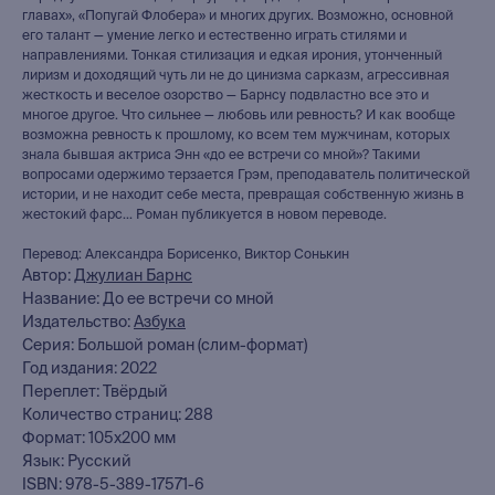
главах», «Попугай Флобера» и многих других. Возможно, основной
его талант — умение легко и естественно играть стилями и
направлениями. Тонкая стилизация и едкая ирония, утонченный
лиризм и доходящий чуть ли не до цинизма сарказм, агрессивная
жесткость и веселое озорство — Барнсу подвластно все это и
многое другое. Что сильнее — любовь или ревность? И как вообще
возможна ревность к прошлому, ко всем тем мужчинам, которых
знала бывшая актриса Энн «до ее встречи со мной»? Такими
вопросами одержимо терзается Грэм, преподаватель политической
истории, и не находит себе места, превращая собственную жизнь в
жестокий фарс... Роман публикуется в новом переводе.
Перевод: Александра Борисенко, Виктор Сонькин
Автор:
Джулиан Барнс
Название: До ее встречи со мной
Издательство:
Азбука
Серия: Большой роман (слим-формат)
Год издания: 2022
книжный интернет-магазин
Переплет: Твёрдый
из Петербурга
Количество страниц: 288
Формат: 105х200 мм
Каталог
Язык: Русский
ISBN: 978-5-389-17571-6