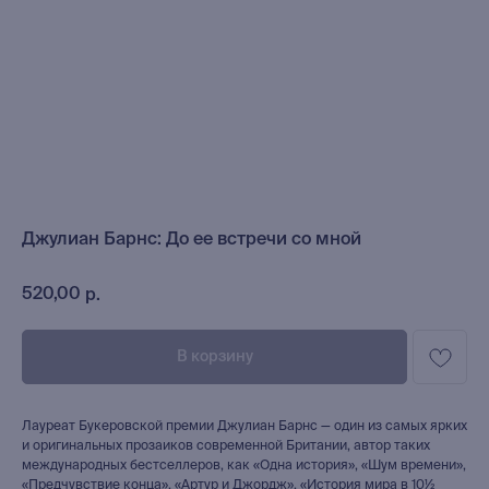
Джулиан Барнс: До ее встречи со мной
520,00
р.
В корзину
Лауреат Букеровской премии Джулиан Барнс — один из самых ярких
и оригинальных прозаиков современной Британии, автор таких
международных бестселлеров, как «Одна история», «Шум времени»,
«Предчувствие конца», «Артур и Джордж», «История мира в 10½