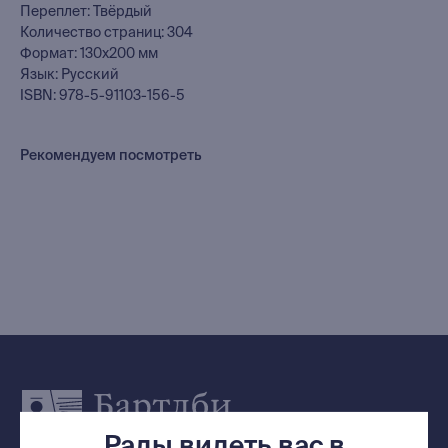
Переплет: Твёрдый
Количество страниц: 304
Каталог
Формат: 130х200 мм
Язык: Русский
Новинки
ISBN: 978-5-91103-156-5
Редкости
Выбор Бартлби
Предзаказ
Рекомендуем посмотреть
Издательская программа
О Компании
Доставка и оплата
Мерч
Ищу книгу
Контакты
+7 (921) 636-19-84
Рады видеть вас в
bartleby.sales@gmail.com