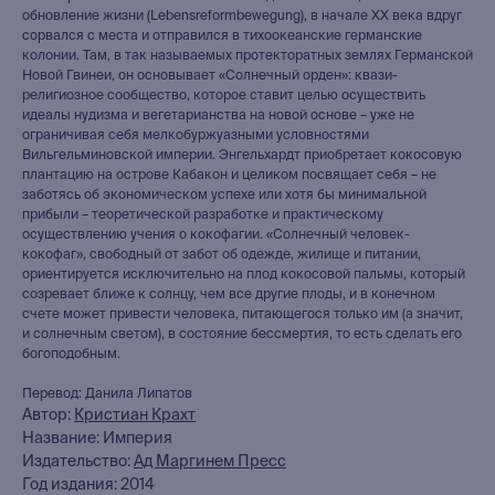
обновление жизни (Lebensreformbewegung), в начале XX века вдруг
сорвался с места и отправился в тихоокеанские германские
колонии. Там, в так называемых протекторатных землях Германской
Новой Гвинеи, он основывает «Солнечный орден»: квази-
религиозное сообщество, которое ставит целью осуществить
идеалы нудизма и вегетарианства на новой основе – уже не
ограничивая себя мелкобуржуазными условностями
Вильгельминовской империи. Энгельхардт приобретает кокосовую
плантацию на острове Кабакон и целиком посвящает себя – не
заботясь об экономическом успехе или хотя бы минимальной
прибыли – теоретической разработке и практическому
осуществлению учения о кокофагии. «Солнечный человек-
кокофаг», свободный от забот об одежде, жилище и питании,
ориентируется исключительно на плод кокосовой пальмы, который
созревает ближе к солнцу, чем все другие плоды, и в конечном
счете может привести человека, питающегося только им (а значит,
и солнечным светом), в состояние бессмертия, то есть сделать его
богоподобным.
Перевод: Данила Липатов
Автор:
Кристиан Крахт
Название: Империя
книжный интернет-магазин
Издательство:
Ад Маргинем Пресс
из Петербурга
Год издания: 2014