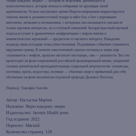
«Верю каждому зверю» — история ее исцеления, физического и
психологического, история поиска и собирания по крупицам своей
идентичности. Острое внутреннее зрение Мартен непрерывно корректируется
опытом жизни в дальневосточной тундре и тайге бок о бок с коренными
жителями, эвенками и ительменами, с которыми она оказывается связана не
только научным интересом, но и глубокой симпатией. Беспристрастный научный
подход вступает в драматичную конфронтацию с миром наития и
анимистических верований — предметом ее научного интереса. Нападение
медведя лишь исходная точка повествования. Подлинным событием становится
нарушение границ. В момент ожесточенной схватки человека и зверя мир
сталкивается с мифом, прошлое настигает настоящее, сны — реальность. Все это
происходит на фоне современной российской провинциальной жизни, увиденной
глазами гренобльской преподавательницы социальной антропологии: оленеводы,
охотники, врачи, медсестры, военные — обычные люди в привычной для себя
обстановке на фоне космически огромной природы Дальнего Востока.
Перевод: Тимофея Хмелёв
Автор: Настастья Мартен
Название: Верю каждому зверю
Издательство: Jaromir Hladik press
Год издания: 2022
Переплет: Мягкий
Количество страниц: 128