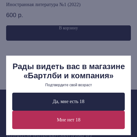
Иностранная литература №1 (2022)
Дж
Издательская программа
600
р.
1 
О Компании
В корзину
Доставка и оплата
Мерч
Ищу книгу
Рады видеть вас в магазине
Контакты
«Бартлби и компания»
+7 (921) 636-19-84
Подтвердите свой возраст
bartleby.sales@gmail.com
Да, мне есть 18
Мне нет 18
Сообщество ВКонтакте