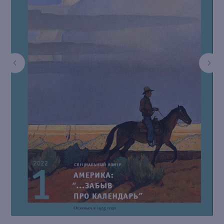
книжный интернет-магазин из
Петербурга
Каталог
Новинки
Редкости
Выбор Бартлби
Предзаказ