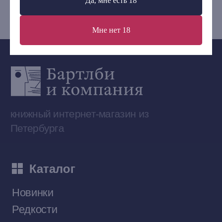
Да, мне есть 18
bartleby.sales@gmail.com
Мне нет 18
Сообщество ВКонтакте
Наши книги на «Авито»
Telegram-канал
Приобрести книги на Ozon