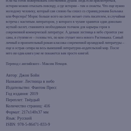
если ты готов пожертвовать собственной душой. Ведь если присмотреться,
истории можно отыскать повсюду, а где истории – там и сюжеты. Что еще нужно
молодому человеку, который сам словно бы сошел со страниц романа Бальзака
или Форстера? Морис больше всего на свете желает стать писателем, и случайная
встреча с маститым литератором, у которого в чулане хранится один довольно
жуткий скелет, становится необходимым толчком для карьеры героя в
современной коммерческой литературе. А дальше лестница в небо строится уже
сама, и ступени ее – головы тех, по ком ступает нога нового Растиньяка. Самый
личный и пронзительный роман классика современной ирландской литературы –
еще и острая сатира на весь нынешний литературно-издательский мир. После
него ни одна книга уже не покажется вам просто книгой.
Перевод с английского - Максим Немцов.
Автор: Джон Бойн
Название: Лестница в небо
Издательство: Фантом Пресс
Год издания: 2019
Переплет: Твёрдый
Количество страниц: 416
Формат: 217x140x37 мм
Язык: Русский
ISBN: 978-5-86471-833-9