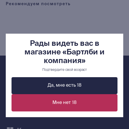
О Компании
Рекомендуем посмотреть
Доставка и оплата
Мерч
Ищу книгу
Рады видеть вас в
Контакты
магазине «Бартлби и
+7 (921) 636-19-84
компания»
bartleby.sales@gmail.com
Подтвердите свой возраст
Да, мне есть 18
Сообщество ВКонтакте
Мне нет 18
Наши книги на «Авито»