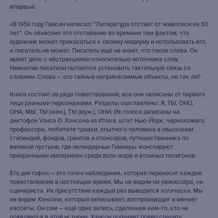
впервые.
«В 1959 году Гайсин написал: “Литература отстаёт от живописи на 50
лет”. Он объяснил это отставание во времени тем фактом, что
художник может прикасаться к своему медиуму и использовать его,
а писатель не может. Писатель ещё не знает, что такое слова. Он
имеет дело с абстракциями относительно источника слов.
Немногие писатели пытаются установить тактильную связь со
словами. Слова — это тайные неприкасаемые объекты, не так ли?
Книга состоит из ряда повествований, все они написаны от первого
лица разными персонажами. Разделы озаглавлены: Я, ТЫ, ОНО,
ОНА, МЫ, ТЫ (жен.), ТЫ (муж.), ОНИ. Их голоса записаны на
диктофон Улиса О. Хэнсона из Итаки, штат Нью-Йорк, чернокожего
профессора, любителя травки, опытного человека в изыскании
стипендий, фондов, грантов и спонсоров, путешественника по
великой пустыне, где легендарные Гимнеры жонглируют
призрачными империями среди волн жара и атомных полигонов.
Его диктофон — это точка наблюдения, которая переносит каждое
повествование в настоящее время. Мы не видим ни режиссёра, ни
сценариста. Их присутствие каждый раз выводится логически. Мы
не видим Хэнсона, который записывает, воспроизводит и меняет
кассеты. Он сам — ещё одна запись, сделанная кем-то, кто не
появляется в этой истории. Хэнсон получает право сделать