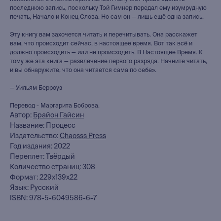
последнюю запись, поскольку Тэй Гимнер передал ему изумрудную
печать, Начало и Конец Слова. Но сам он — лишь ещё одна запись.
Эту книгу вам захочется читать и перечитывать. Она расскажет
вам, что происходит сейчас, в настоящее время. Вот так всё и
должно происходить — или не происходить. В Настоящее Время. К
тому же эта книга — развлечение первого разряда. Начните читать,
и вы обнаружите, что она читается сама по себе».
— Уильям Берроуз
книжный интернет-магазин
из Петербурга
Перевод - Маргарита Боброва.
Автор:
Брайон Гайсин
Название: Процесс
Каталог
Издательство:
Chaosss Press
Новинки
Год издания: 2022
Переплет: Твёрдый
Редкости
Количество страниц: 308
Выбор Бартлби
Формат: 229х139х22
Предзаказ
Язык: Русский
Издательская программа
ISBN: 978-5-6049586-6-7