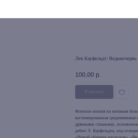
Лев Кауфельдт: Ведьмочервь
100,00
р.
В корзину
Фэнтези-эпопея по мотивам безн
костюмированная средневековая п
дрянными стишками, положенная
дебют Л. Кауфельдта, под псевд
«Новый сборник рассказов». «Ве