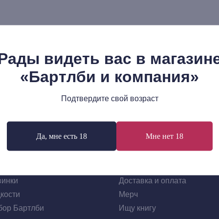
Рады видеть вас в магазин
«Бартлби и компания»
Подтвердите свой возраст
Да, мне есть 18
Мне нет 18
Каталог
О Компании
винки
Доставка и оплата
кости
Мерч
ор Бартлби
Ищу книгу