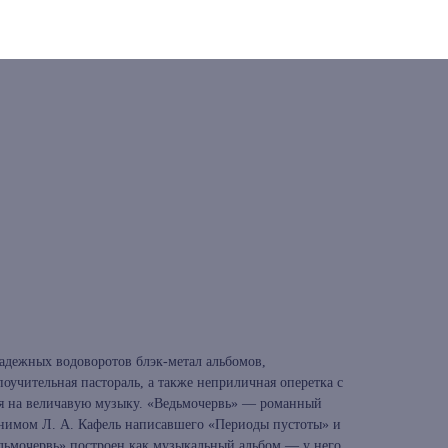
адежных водоворотов блэк-метал альбомов,
оучительная пастораль, а также неприличная оперетка с
 на величавую музыку. «Ведьмочервь» — романный
онимом Л. А. Кафель написавшего «Периоды пустоты» и
дьмочервь» построен как музыкальный альбом — у него