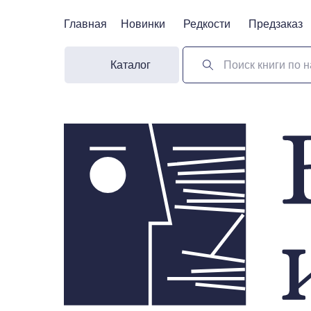
Главная
Главная
Новинки
Новинки
Редкости
Редкости
Предзаказ
Предзаказ
Каталог
Поиск книги по н