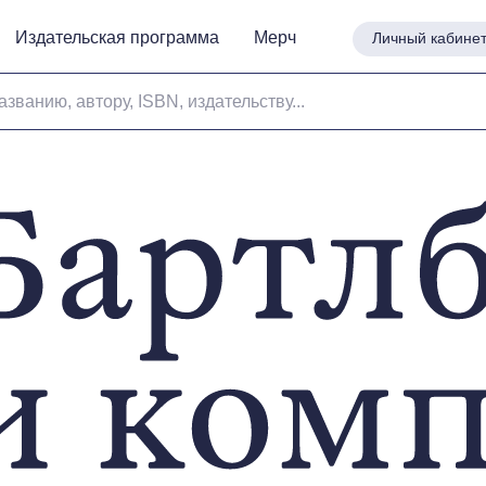
Издательская программа
Издательская программа
Мерч
Мерч
Личный кабине
Личный кабине
азванию, автору, ISBN, издательству...