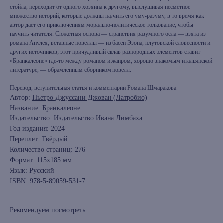
стойла, переходит от одного хозяина к другому, выслушивая несметное
множество историй, которые должны научить его уму-разуму, в то время как
автор дает его приключениям морально-политическое толкование, чтобы
научить читателя. Сюжетная основа — странствия разумного осла — взята из
романа Апулея; вставные новеллы — из басен Эзопа, плутовской словесности и
других источников; этот причудливый сплав разнородных элементов ставит
«Бранкалеоне» где-то между романом и жанром, хорошо знакомым итальянской
литературе, — обрамленным сборником новелл.
Перевод, вступительная статья и комментарии Романа Шмаракова
Автор:
Пьетро Джуссани Джован (Латробио)
Название: Бранкалеоне
Издательство:
Издательство Ивана Лимбаха
Год издания: 2024
книжный интернет-магазин из
Переплет: Твёрдый
Петербурга
Количество страниц: 276
Формат: 115х185 мм
Язык: Русский
Каталог
ISBN: 978-5-89059-531-7
Новинки
Редкости
Рекомендуем посмотреть
Выбор Бартлби