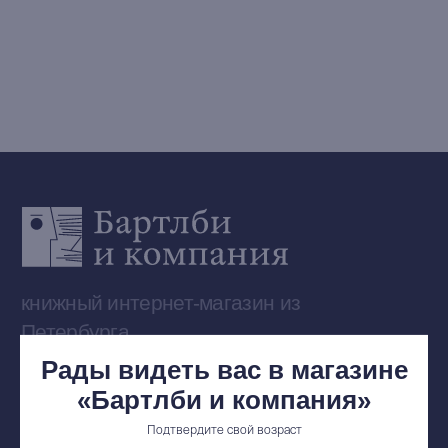
Предзаказ
Издательская программа
О Компании
Доставка и оплата
Мерч
Ищу книгу
Контакты
+7 (921) 636-19-84
bartleby.sales@gmail.com
Рады видеть вас в магазине
«Бартлби и компания»
Сообщество ВКонтакте
Подтвердите свой возраст