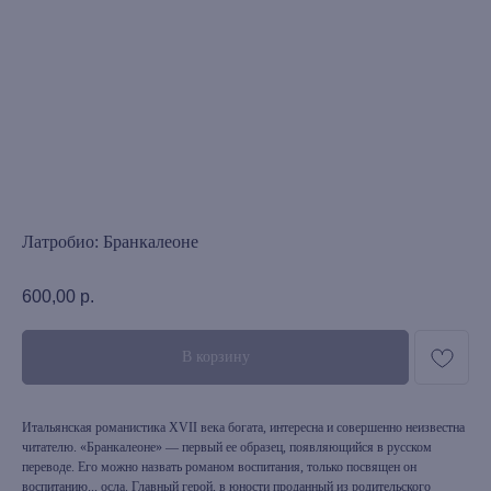
Латробио: Бранкалеоне
600,00
р.
В корзину
Итальянская романистика XVII века богата, интересна и совершенно неизвестна
читателю. «Бранкалеоне» — первый ее образец, появляющийся в русском
переводе. Его можно назвать романом воспитания, только посвящен он
воспитанию... осла. Главный герой, в юности проданный из родительского