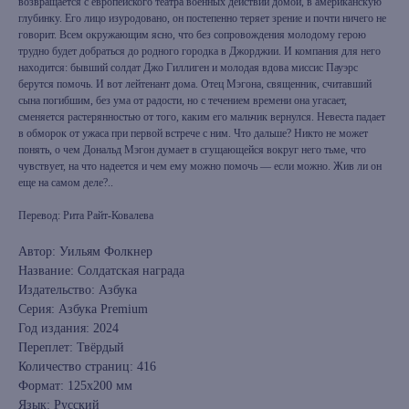
возвращается с европейского театра военных действий домой, в американскую
глубинку. Его лицо изуродовано, он постепенно теряет зрение и почти ничего не
говорит. Всем окружающим ясно, что без сопровождения молодому герою
трудно будет добраться до родного городка в Джорджии. И компания для него
находится: бывший солдат Джо Гиллиген и молодая вдова миссис Пауэрс
берутся помочь. И вот лейтенант дома. Отец Мэгона, священник, считавший
сына погибшим, без ума от радости, но с течением времени она угасает,
сменяется растерянностью от того, каким его мальчик вернулся. Невеста падает
в обморок от ужаса при первой встрече с ним. Что дальше? Никто не может
понять, о чем Дональд Мэгон думает в сгущающейся вокруг него тьме, что
чувствует, на что надеется и чем ему можно помочь — если можно. Жив ли он
еще на самом деле?..
Перевод: Рита Райт-Ковалева
Автор: Уильям Фолкнер
Название: Солдатская награда
Издательство: Азбука
Серия: Азбука Premium
Год издания: 2024
Переплет: Твёрдый
Количество страниц: 416
Формат: 125х200 мм
Язык: Русский