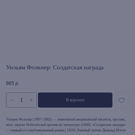
Уильям Фолкнер: Солдатская награда
865
р.
В корзину
Уильям Фолкнер (1897–1962) — знаменитый американский писатель, прозаик,
поэт, лауреат Нобелевской премии по литературе (1949). «Солдатская награда»
— первый его опубликованный роман ( 1926). Раненый летчик Дональд Мэгон