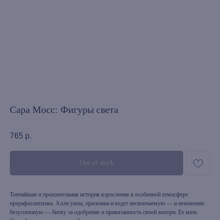
Сара Мосс: Фигуры света
765
р.
Out of stock
Тончайшая и пронзительная история взросления в особенной атмосфере
прерафаэлитизма. Алли умна, прилежна и ведет нескончаемую — и неизменно
безуспешную — битву за одобрение и привязанность своей матери. Ее мать