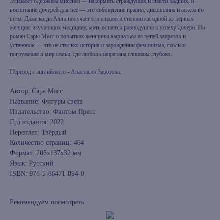
Элизабет одержима миссией — накормить страждущих и спасти падших, и
воспитание дочерей для нее — это соблюдение правил, дисциплина и аскеза во
всем. Даже когда Алли получает стипендию и становится одной из первых
женщин, изучающих медицину, мать остается равнодушна к успеху дочери. Но
роман Сары Мосс о попытках женщины вырваться из цепей запретов и
установок — это не столько история о зарождении феминизма, сколько
погружение в мир семьи, где любовь запрятана слишком глубоко.
Перевод с английского - Анастасия Завозова.
Автор: Сара Мосс
Название: Фигуры света
Издательство: Фантом Пресс
Год издания: 2022
Переплет: Твёрдый
Количество страниц: 464
Формат: 206x137x32 мм
Язык: Русский
ISBN: 978-5-86471-894-0
Рекомендуем посмотреть