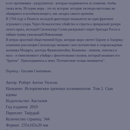
и его противники - разрушители - которые поднимаются из пламени, чтобы
снова жечь. История мира - это их история: история заговора настолько же
обширного и всеобъемлющего, как загадка самого времени.
В 1764 году в Неаполе молодой аристократ натыкается на один фрагмент
огромного узора. Через безжалостное убийство и страсть к прекрасной дочери
своего врага, молодой Сигизмундо Селин раскрывает секрет бригады Росси и
тайные планы ужасающей Инквизиции.
В ветрах яростной общественной бури, которая скоро сметет Европу и Америку
пламенем революции Сигизмундо начинает свое путешествие в сопровождении
мальчика Моцарта, доктора Франкенштейна, Казановы - шпиона, ловеласа и
мага - и таинственного убийцы с фиолетовыми глазами, который называет его
"братом". Присоединитесь к нему. Путешествие только начинается".
Перевод - Евгения Свитенкова.
Автор: Роберт Антон Уилсон
Название: Исторические хроники иллюминатов. Том 2. Сын
вдовы
Издательство: Касталия
Год издания: 2019
Переплет: Твёрдый
Количество страниц: 344
Формат: 235x165x20 мм