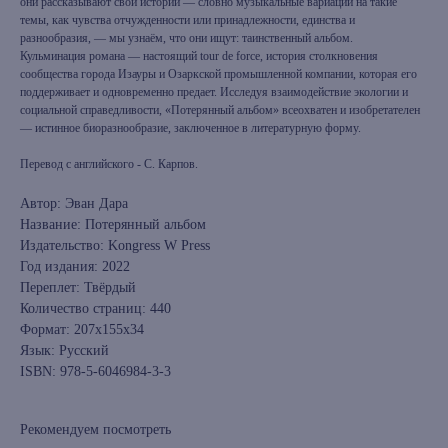
они рассказывают свои истории — словно музыкальные вариации на такие
темы, как чувства отчужденности или принадлежности, единства и
разнообразия, — мы узнаём, что они ищут: таинственный альбом.
Кульминация романа — настоящий tour de force, история столкновения
сообщества города Изауры и Озаркской промышленной компании, которая его
поддерживает и одновременно предает. Исследуя взаимодействие экологии и
социальной справедливости, «Потерянный альбом» всеохватен и изобретателен
— истинное биоразнообразие, заключенное в литературную форму.
Перевод с английского - С. Карпов.
Автор: Эван Дара
Название: Потерянный альбом
Издательство: Kongress W Press
Год издания: 2022
Переплет: Твёрдый
Количество страниц: 440
Формат: 207x155x34
Язык: Русский
ISBN: 978-5-6046984-3-3
Рекомендуем посмотреть