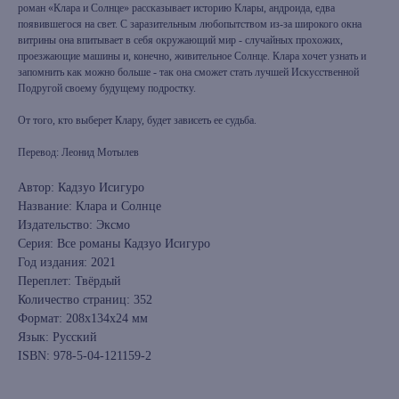
роман «Клара и Солнце» рассказывает историю Клары, андроида, едва
появившегося на свет. С заразительным любопытством из-за широкого окна
витрины она впитывает в себя окружающий мир - случайных прохожих,
проезжающие машины и, конечно, живительное Солнце. Клара хочет узнать и
запомнить как можно больше - так она сможет стать лучшей Искусственной
Подругой своему будущему подростку.
От того, кто выберет Клару, будет зависеть ее судьба.
Перевод: Леонид Мотылев
Автор: Кадзуо Исигуро
Название: Клара и Солнце
Издательство: Эксмо
Серия: Все романы Кадзуо Исигуро
Год издания: 2021
Переплет: Твёрдый
Количество страниц: 352
Формат: 208x134x24 мм
Язык: Русский
ISBN: 978-5-04-121159-2