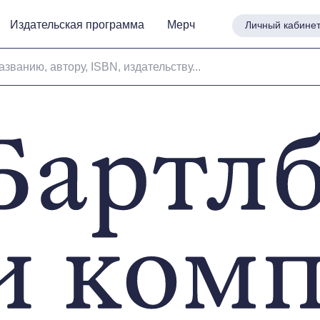
Издательская программа
Издательская программа
Мерч
Мерч
Личный кабине
Личный кабине
азванию, автору, ISBN, издательству...