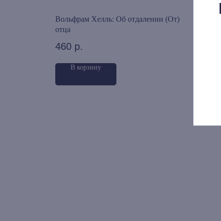
Вольфрам Хелль: Об отдалении (От)
Инос
отца
600
460
р.
В корзину