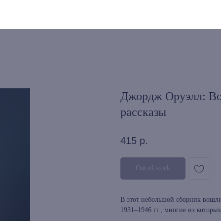
Джордж Оруэлл: Во
рассказы
415
р.
Out of stock
В этот небольшой сборник вошли
1931–1946 гг., многие из которы