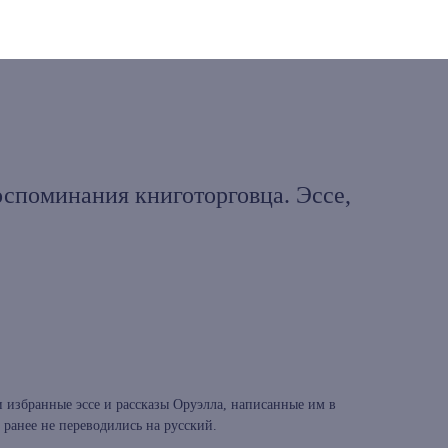
споминания книготорговца. Эссе,
 избранные эссе и рассказы Оруэлла, написанные им в
х ранее не переводились на русский.