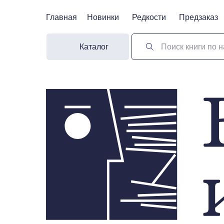
Главная
Главная
Новинки
Новинки
Редкости
Редкости
Предзаказ
Предзаказ
Каталог
Поиск книги по н