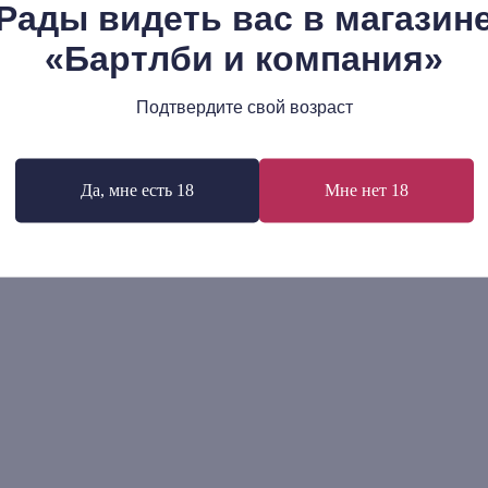
Рады видеть вас в магазин
транная литература №12 (2021)
Мариу ди Андради: Макун
«Бартлби и компания»
герой, у которого нет хара
р.
620
р.
Подтвердите свой возраст
В корзину
В корзину
Да, мне есть 18
Мне нет 18