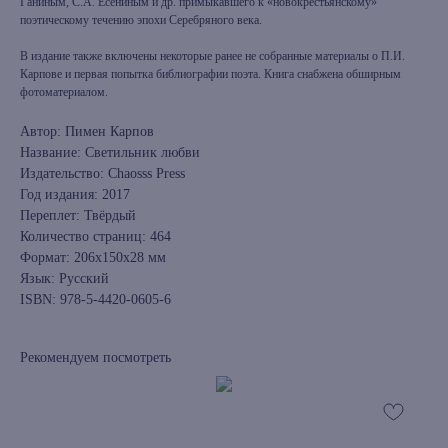
Ганиным, С.А. Есениным и др. примыкавшего к «новокрестьянскому»
поэтическому течению эпохи Серебряного века.
В издание также включены некоторые ранее не собранные материалы о П.И.
Карпове и первая попытка библиографии поэта. Книга снабжена обширным
фотоматериалом.
Автор: Пимен Карпов
Название: Светильник любви
Издательство: Chaosss Press
Год издания: 2017
Переплет: Твёрдый
Количество страниц: 464
Формат: 206x150x28 мм
Язык: Русский
ISBN: 978-5-4420-0605-6
Рекомендуем посмотреть