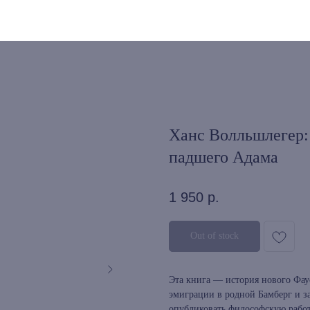
Ханс Волльшлегер:
падшего Адама
1 950
р.
Out of stock
Эта книга — история нового Фаус
эмиграции в родной Бамберг и з
опубликовать философскую рабо