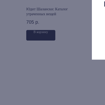
нствие по
Юдит Шалански: Каталог
Андр
утраченных вещей
оборв
705
р.
665
В корзину