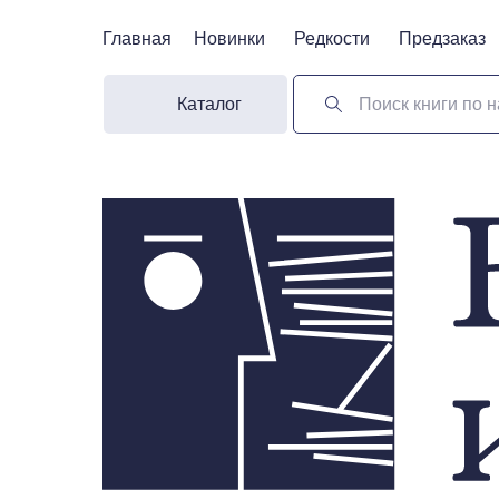
Главная
Главная
Новинки
Новинки
Редкости
Редкости
Предзаказ
Предзаказ
Каталог
Поиск книги по н