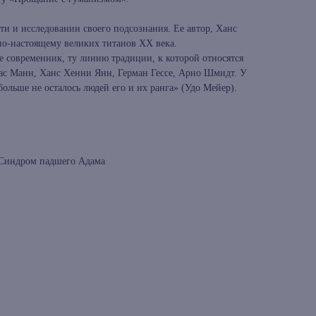
ти и исследовании своего подсознания. Ее автор, Ханс
о-настоящему великих титанов XX века.
 современник, ту линию традиции, к которой относятся
ас Манн, Ханс Хенни Янн, Герман Гессе, Арно Шмидт. У
больше не осталось людей его и их ранга» (Удо Мейер).
 Синдром падшего Адама