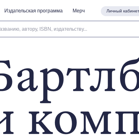
Издательская программа
Издательская программа
Мерч
Мерч
Личный кабине
Личный кабине
азванию, автору, ISBN, издательству...