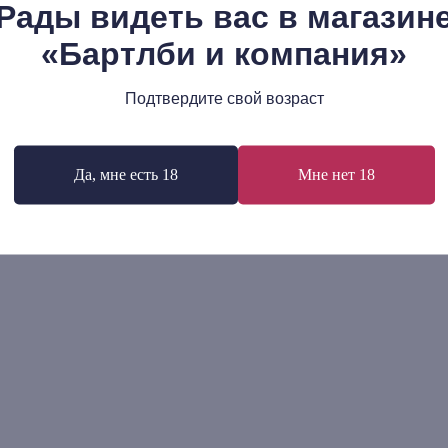
Рады видеть вас в магазин
ей Левкин: Проводки
Бенхамин Лабатут: MAN
«Бартлби и компания»
ались, ну и что
758
р.
р.
Подтвердите свой возраст
В корзину
В корзину
Да, мне есть 18
Мне нет 18