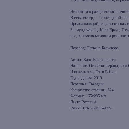
Это книга о расщеплении личнос
Волльшлегер, — «последний из п
Продолжающий, еще почти как ее
Зигмунд Фрейд, Карл Краус, Том
нас, в немецкоязычном регионе, 
Перевод: Татьяна Баскакова
Автор: Ханс Волльшлегер
Название: Отростки сердца, или
Издательство: Отто Райхль
Год издания: 2019
Переплет: Твёрдый
Количество страниц: 824
Формат: 165х235 мм
Язык: Русский
ISBN: 978-5-60415-473-1