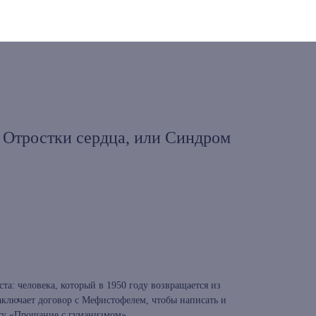
 Отростки сердца, или Синдром
та: человека, который в 1950 году возвращается из
аключает договор с Мефистофелем, чтобы написать и
ту «Прощание с гуманизмом».