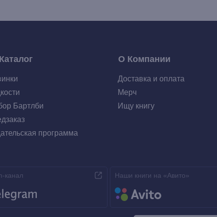
Каталог
О Компании
винки
Доставка и оплата
кости
Мерч
ор Бартлби
Ищу книгу
дзаказ
ательская программа
m-канал
Наши книги на «Авито»