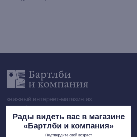
Выбор Бартлби
Предзаказ
Издательская программа
О Компании
Доставка и оплата
Мерч
Ищу книгу
Контакты
+7 (921) 636-19-84
bartleby.sales@gmail.com
Рады видеть вас в магазине
«Бартлби и компания»
Подтвердите свой возраст
Сообщество ВКонтакте