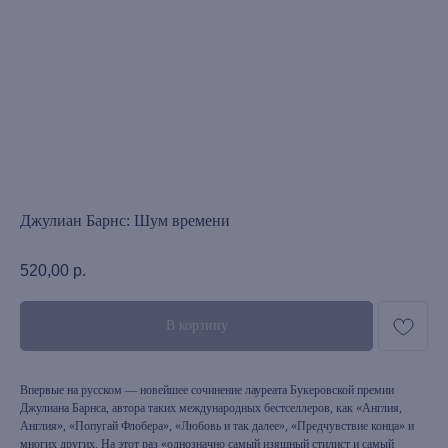
Джулиан Барнс: Шум времени
520,00
р.
В корзину
Впервые на русском — новейшее сочинение лауреата Букеровской премии
Джулиана Барнса, автора таких международных бестселлеров, как «Англия,
Англия», «Попугай Флобера», «Любовь и так далее», «Предчувствие конца» и
многих других. На этот раз «однозначно самый изящный стилист и самый