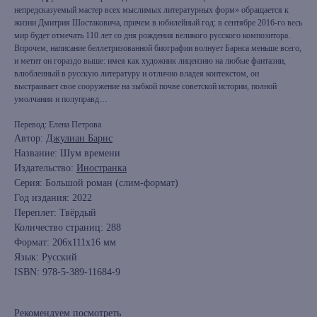
непредсказуемый мастер всех мыслимых литературных форм» обращается к
жизни Дмитрия Шостаковича, причем в юбилейный год: в сентябре 2016-го весь
мир будет отмечать 110 лет со дня рождения великого русского композитора.
Впрочем, написание беллетризованной биографии волнует Барнса меньше всего,
и метит он гораздо выше: имея как художник лицензию на любые фантазии,
влюбленный в русскую литературу и отлично владея контекстом, он
выстраивает свое сооружение на зыбкой почве советской истории, полной
умолчания и полуправд…
Перевод: Елена Петрова
Автор:
Джулиан Барнс
Название: Шум времени
Издательство:
Иностранка
Серия: Большой роман (слим-формат)
Год издания: 2022
книжный интернет-магазин из
Переплет: Твёрдый
Петербурга
Количество страниц: 288
Формат: 206x111x16 мм
Язык: Русский
Каталог
ISBN: 978-5-389-11684-9
Новинки
Редкости
Рекомендуем посмотреть