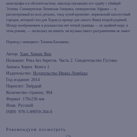
катастрофы и в обстоятельствах, навсегда связавших его судьбу с убийцей
Эллены. Сновидческая Латинская Америка, сновидческая Африка — и
рассмотренный во всех деталях, «под лупой времени», норвежский захолустный
городок, который стал для Хорна (а прежде для самого Янна) второй родиной...
Между воображением и реальностью нет четкой границы — по крайней мере, в
этом романе, — поскольку ни память, ни музыка такого разграничения не знают.
Перевод с немецкого: Татьяна Баскакова
Автор:
Ханс Хенни Янн
Название: Река без берегов. Часть 2. Свидетельство Густава
Аниаса Хорна. Книга 1
Издательство:
Издательство Ивана Лимбаха
Год издания: 2014
Переплет: Твёрдый
Количество страниц: 904
Формат: 170x236 мм
Язык: Русский
ISBN: 978-5-89059-204-0
Рекомендуем посмотреть