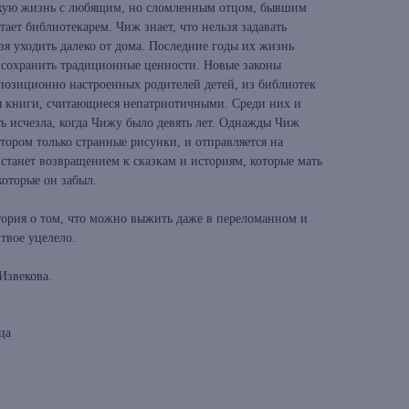
хую жизнь с любящим, но сломленным отцом, бывшим
тает библиотекарем. Чиж знает, что нельзя задавать
ьзя уходить далеко от дома. Последние годы их жизнь
 сохранить традиционные ценности. Новые законы
ппозиционно настроенных родителей детей, из библиотек
 книги, считающиеся непатриотичными. Среди них и
ь исчезла, когда Чижу было девять лет. Однажды Чиж
отором только странные рисунки, и отправляется на
станет возвращением к сказкам и историям, которые мать
которые он забыл.
ория о том, что можно выжить даже в переломанном и
твое уцелело.
Извекова.
ца