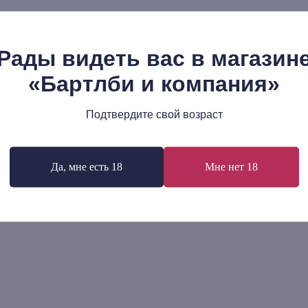
Рады видеть вас в магазин
«Бартлби и компания»
Подтвердите свой возраст
транная литература №10 (2021)
Джеймс Джойс: Улисс
р.
1 028
р.
Да, мне есть 18
Мне нет 18
В корзину
В корзину