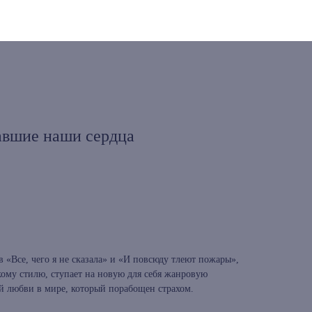
авшие наши сердца
 «Все, чего я не сказала» и «И повсюду тлеют пожары»,
кому стилю, ступает на новую для себя жанровую
й любви в мире, который порабощен страхом.