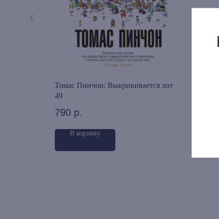
10 (2025)
Томас Пинчон: Выкрикивается лот
Инос
49
600
790
р.
В корзину