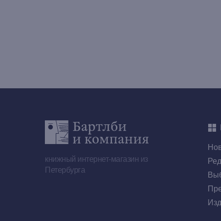
Но
книжный интернет-магазин из
Ред
Петербурга
Выб
Пре
Изд