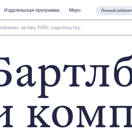
Издательская программа
Издательская программа
Мерч
Мерч
Личный кабине
Личный кабине
азванию, автору, ISBN, издательству...