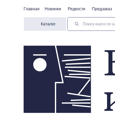
Главная
Главная
Новинки
Новинки
Редкости
Редкости
Предзаказ
Предзаказ
Каталог
Поиск книги по н