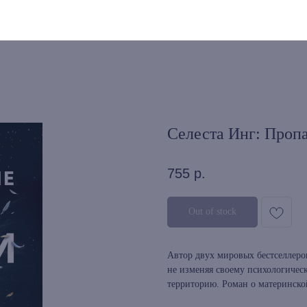
Селеста Инг: Проп
755
р.
Out of stock
Автор двух мировых бестселлеров
не изменяя своему психологичес
территорию. Роман о материнско