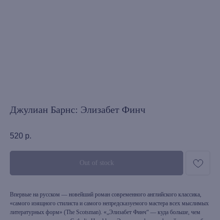
Джулиан Барнс: Элизабет Финч
520
р.
Out of stock
Впервые на русском — новейший роман современного английского классика,
«самого изящного стилиста и самого непредсказуемого мастера всех мыслимых
литературных форм» (The Scotsman). «„Элизабет Финч“ — куда больше, чем