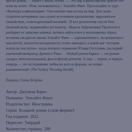
просто роман, — пишет Catholic Herald. — Это еще и философский трактат обо
всем на свете». Итак, познакомьтесь с Элизабет Финч. Прослушайте ее курс
«Культура и цивилизация». Она изменит ваш взгляд на мир. Для своих
студентов-вечерников она служит источником вдохновения, нарушителем
спокойствия, «советодательной молнией». И вот десятилетия спустя Нил
(бывший актер, неудавшийся ресторатор, «Король Заброшенных Проектов»)
разбирает ее записные книжки, пытаясь найти ключ к неуловимому образу
человека-загадки по имени Элизабет Финч — харизматичного, эксцентричного
мыслителя, апологета методичности, точно знающего, в какой миг «история
пошла не тем путем»: когда потерпел поражение Юлиан Отступник, последний
языческий император Древнего Рима… «Новый роман Барнса — это роман-
загадка: интеллектуальный, философский детектив. А еще — вернее, в первую
очередь — это исследование любви во всех ее формах, не только
романтической» (The Sydney Morning Herald).
Перевод: Елена Петрова
Автор: Джулиан Барнс
Название: Элизабет Финч
Издательство: Иностранка
Серия: Большой роман (слим-формат)
Год издания: 2022
Переплет: Твёрдый
Количество страниц: 288