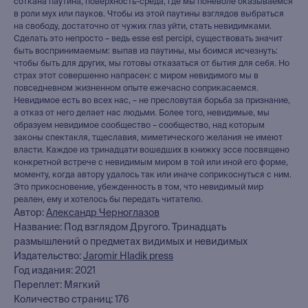
соткана паутина, поверхность-среда, где мы поневоле оказываемся
в роли мух или пауков. Чтобы из этой паутины взглядов выбраться
на свободу, достаточно от чужих глаз уйти, стать невидимками.
Сделать это непросто – ведь esse est percipi, существовать значит
быть воспринимаемым: выпав из паутины, мы боимся исчезнуть:
чтобы быть для других, мы готовы отказаться от бытия для себя. Но
страх этот совершенно напрасен: с миром невидимого мы в
повседневном жизненном опыте ежечасно соприкасаемся.
Невидимое есть во всех нас, – не пресловутая борьба за признание,
а отказ от него делает нас людьми. Более того, невидимые, мы
образуем невидимое сообщество – сообщество, над которым
законы спектакля, тщеславия, миметического желания не имеют
власти. Каждое из тринадцати вошедших в книжку эссе посвящено
конкретной встрече с невидимым миром в той или иной его форме,
моменту, когда автору удалось так или иначе соприкоснуться с ним.
Это прикосновение, убежденность в том, что невидимый мир
реален, ему и хотелось бы передать читателю.
Автор:
Александр Черноглазов
Название: Под взглядом Другого. Тринадцать
размышлений о предметах видимых и невидимых
Издательство:
Jaromir Hladik press
книжный интернет-магазин
Год издания: 2021
из Петербурга
Переплет: Мягкий
Количество страниц: 176