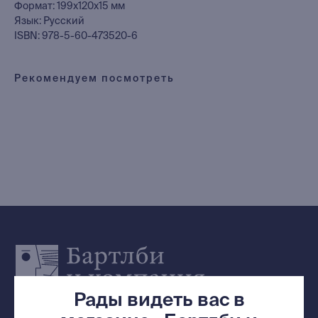
Каталог
Формат: 199x120x15 мм
Язык: Русский
Новинки
ISBN: 978-5-60-473520-6
Редкости
Выбор Бартлби
Рекомендуем посмотреть
Предзаказ
Издательская программа
О Компании
Доставка и оплата
Мерч
Ищу книгу
Контакты
+7 (921) 636-19-84
bartleby.sales@gmail.com
Рады видеть вас в