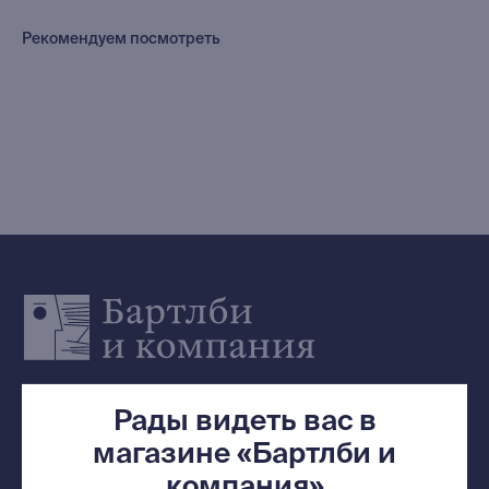
Редкости
Рекомендуем посмотреть
Выбор Бартлби
Предзаказ
Издательская программа
О Компании
Доставка и оплата
Мерч
Ищу книгу
Контакты
+7 (921) 636-19-84
bartleby.sales@gmail.com
Рады видеть вас в
магазине «Бартлби и
компания»