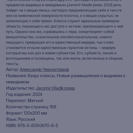
Черноглазова «Под взглядом Другого: тринадцать размышлений о
предметах видимых и невидимых» (Jaromír Hladík press, 2021) речь
пойдет не о вещах явных, наглядно предъявляющих себя в тексте
или на живописной поверхности полотна, а о вещах скрытых, не
заявляющих о себе прямо. Клякса служит идеальным примером
объекта, лишающего нас доступа к истине, преграждающего к ней
путь. Однако она же, сорвавшись с пера, олицетворяет собой
вмешательство, сознательное или бессознательное, самого
пишущего, превращая его в единственный медиум, чье слово
становится отныне единственным гарантом истины — медиум,
который мы как раз и зовем субъектом. Его, субъекта, ликам и
воплощениям и посвящены, так или иначе, включенные в сборник
тексты.
Автор:
Александр Черноглазов
Название: Казус кляксы. Новые размышления о видимом о
невидимом
Издательство:
Jaromir Hladik press
Год издания: 2024
книжный интернет-магазин
Переплет: Мягкий
из Петербурга
Количество страниц: 168
Формат: 120х200 мм
Каталог
Язык: Русский
ISBN: 978-5-6050670-8-5
Новинки