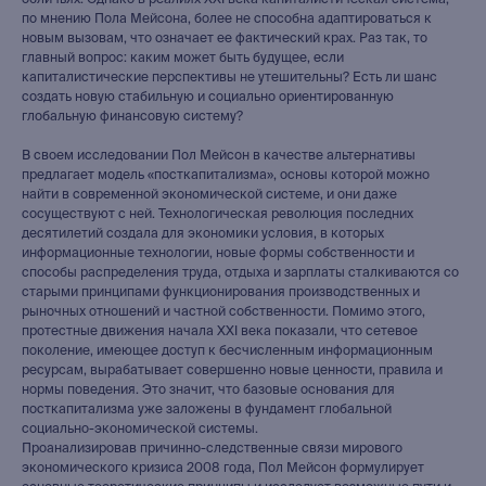
обличьях. Однако в реалиях XXI века капиталистическая система,
по мнению Пола Мейсона, более не способна адаптироваться к
новым вызовам, что означает ее фактический крах. Раз так, то
главный вопрос: каким может быть будущее, если
капиталистические перспективы не утешительны? Есть ли шанс
создать новую стабильную и социально ориентированную
глобальную финансовую систему?
В своем исследовании Пол Мейсон в качестве альтернативы
предлагает модель «посткапитализма», основы которой можно
найти в современной экономической системе, и они даже
сосуществуют с ней. Технологическая революция последних
десятилетий создала для экономики условия, в которых
информационные технологии, новые формы собственности и
способы распределения труда, отдыха и зарплаты сталкиваются со
старыми принципами функционирования производственных и
рыночных отношений и частной собственности. Помимо этого,
протестные движения начала XXI века показали, что сетевое
поколение, имеющее доступ к бесчисленным информационным
ресурсам, вырабатывает совершенно новые ценности, правила и
нормы поведения. Это значит, что базовые основания для
посткапитализма уже заложены в фундамент глобальной
социально-экономической системы.
Проанализировав причинно-следственные связи мирового
экономического кризиса 2008 года, Пол Мейсон формулирует