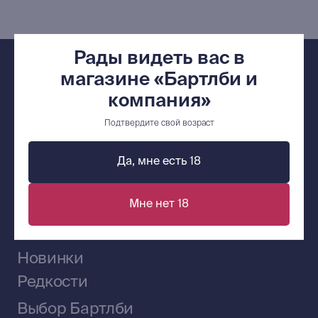
Контакты
Рады видеть вас в
+7 (921) 636-19-84
магазине «Бартлби и
bartleby.sales@gmail.com
компания»
Подтвердите свой возраст
Да, мне есть 18
Сообщество ВКонтакте
Мне нет 18
Наши книги на «Авито»
Telegram-канал