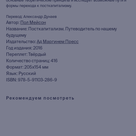
основные теоретические принципы и исследует возможные пути и
формы перехода к посткапитализму.
Перевод: Александр Дунаев
Автор:
Пол Мейсон
книжный интернет-магазин
Название: Посткапитализм. Путеводитель по нашему
из Петербурга
будущему
Издательство:
Ад Маргинем Пресс
Год издания: 2016
Каталог
Переплет: Твёрдый
Новинки
Количество страниц: 416
Редкости
Формат: 205x154 мм
Язык: Русский
Выбор Бартлби
ISBN: 978-5-91103-286-9
Предзаказ
Издательская программа
Рекомендуем посмотреть
О Компании
Доставка и оплата
Мерч
Ищу книгу