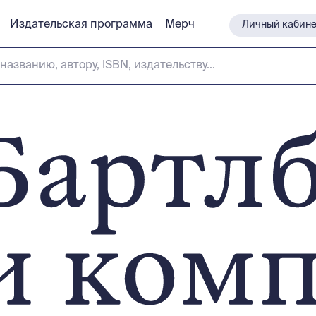
Издательская программа
Издательская программа
Мерч
Мерч
Личный кабине
Личный кабине
названию, автору, ISBN, издательству...