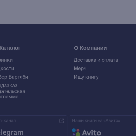
Каталог
О Компании
винки
Доставка и оплата
дкости
Мерч
бор Бартлби
Ищу книгу
едзаказ
дательская
ограмма
m-канал
Наши книги на «Авито»