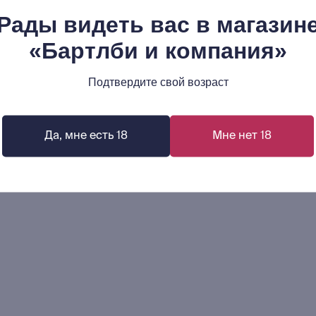
Рады видеть вас в магазин
«Бартлби и компания»
л Усанов: Будущее денег.
Каролин Уден-Бастид,
свободные рынки победят
Стейнер: Расчет и мор
дарство
Подтвердите свой возраст
Издержки рабства и ц
5
1 460
р.
р.
освобождения (XVIII-XIX
В корзину
В корзину
Да, мне есть 18
Мне нет 18