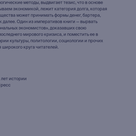
огические методы, выдвигает тезис, что в основе
зываем экономикой, лежит категория долга, которая
бщества может принимать формы денег, бартера,
ак далее. Один из императивов книги — вырвать
ональных экономистов», доказавших свою
последнего мирового кризиса, и поместить ее в
рии культуры, политологии, социологии и прочих
 широкого круга читателей.
 лет истории
Пресс