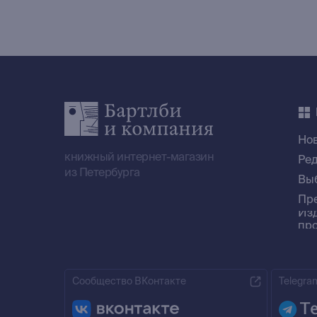
Но
книжный интернет-магазин
Ре
из Петербурга
Вы
Пр
Из
пр
Сообщество ВКонтакте
Telegra