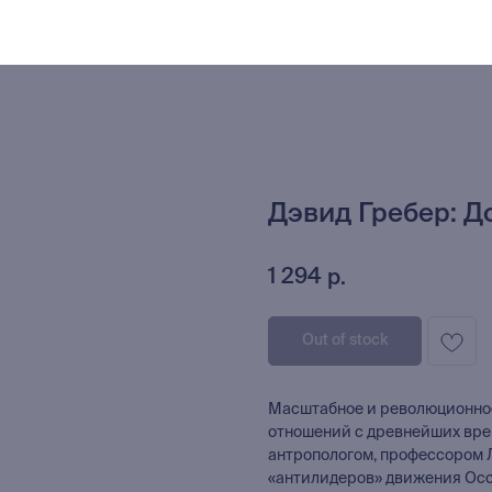
Дэвид Гребер: Д
1 294
р.
Out of stock
Масштабное и революционно
отношений с древнейших вре
антропологом, профессором 
«антилидеров» движения Occu