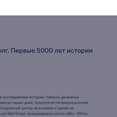
олг. Первые 5000 лет истории
е исследование истории товарно-денежных
мен до наших дней, предпринятое американским
Лондонской школы экономики и одним из
py Wall Street, придумавшим слоган «Мы – 99%».