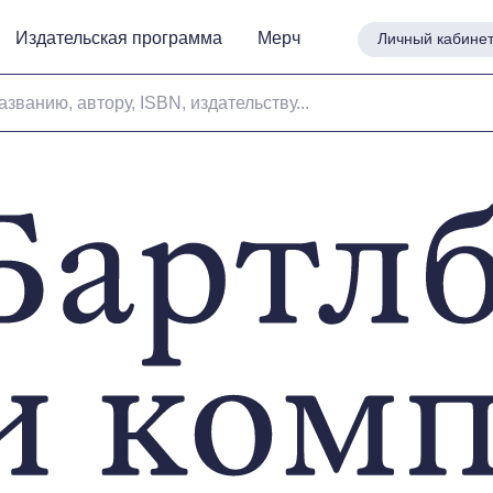
Издательская программа
Издательская программа
Мерч
Мерч
Личный кабине
Личный кабине
азванию, автору, ISBN, издательству...