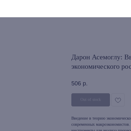
Дарон Асемоглу: В
экономического рос
506
р.
Out of stock
Введение в теорию экономическо
современных макроэкономистов. 
инструменты для анализа процесс