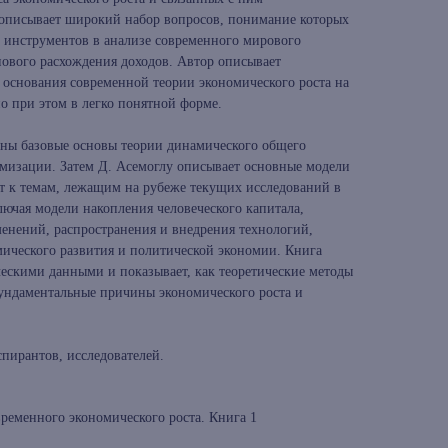
 описывает широкий набор вопросов, понимание которых
 инструментов в анализе современного мирового
нового расхождения доходов. Автор описывает
 основания современной теории экономического роста на
о при этом в легко понятной форме.
ены базовые основы теории динамического общего
мизации. Затем Д. Асемоглу описывает основные модели
ит к темам, лежащим на рубеже текущих исследований в
лючая модели накопления человеческого капитала,
енений, распространения и внедрения технологий,
ического развития и политической экономии. Книга
ческими данными и показывает, как теоретические методы
ундаментальные причины экономического роста и
спирантов, исследователей.
временного экономического роста. Книга 1