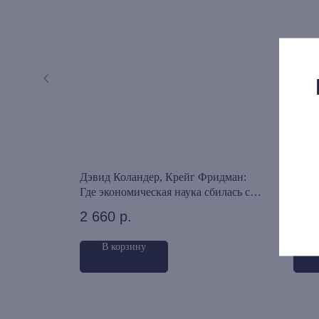
ализм и
Дэвид Коландер, Крейг Фридман:
Геор
истемы,
Где экономическая наука сбилась с
Госу
пути. Отказ Чикагской школы от
2 660
р.
750
классического либерализма
В корзину