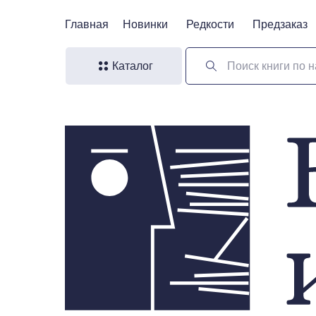
Главная
Главная
Новинки
Новинки
Редкости
Редкости
Предзаказ
Предзаказ
Каталог
Поиск книги по н