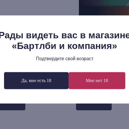
Рады видеть вас в магазин
«Бартлби и компания»
Подтвердите свой возраст
г Фридрих Кнапп:
Вольфганг Штрик: Куплен
дарственная теория денег
Отсроченный кризис
Да, мне есть 18
Мне нет 18
демократического капита
р.
445
р.
В корзину
В корзину