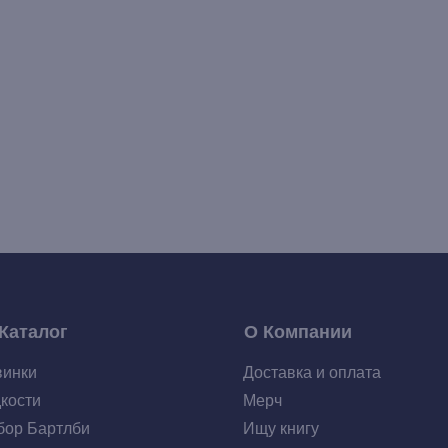
Каталог
О Компании
винки
Доставка и оплата
кости
Мерч
ор Бартлби
Ищу книгу