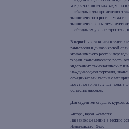
макроэкономических задач, но и
необходимо для применения этих
экономического роста и межстра
экономические и математические
необходимом уровне строгости, н
В первой части книги представл
равновесия и динамической опти
экономического роста и переход
теории экономического роста, вк
эндогенных технологических изм
международной торговли, эконом
объединяет эти теории с эмпири
могут позволить лучше понять ф
богатства народов.
Для студентов старших курсов, а
Автор:
Дарон Асемоглу
Название: Введение в теорию со
Издательство:
Дело