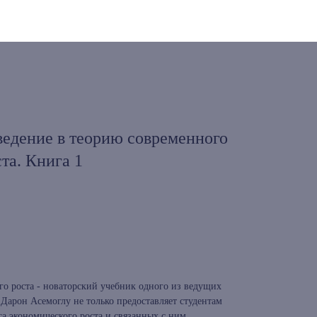
ведение в теорию современного
та. Книга 1
го роста - новаторский учебник одного из ведущих
Дарон Асемоглу не только предоставляет студентам
а экономического роста и связанных с ним