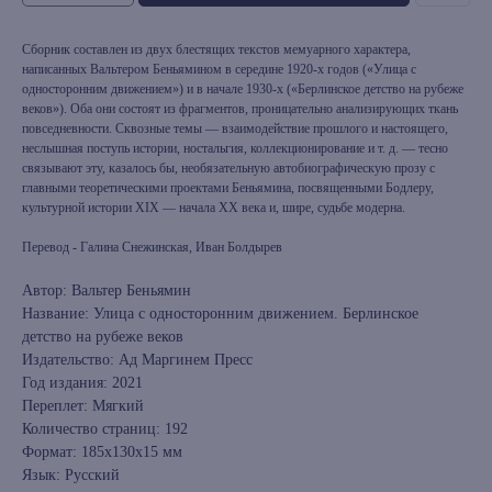
Сборник составлен из двух блестящих текстов мемуарного характера,
написанных Вальтером Беньямином в середине 1920-х годов («Улица с
односторонним движением») и в начале 1930-х («Берлинское детство на рубеже
веков»). Оба они состоят из фрагментов, проницательно анализирующих ткань
повседневности. Сквозные темы — взаимодействие прошлого и настоящего,
неслышная поступь истории, ностальгия, коллекционирование и т. д. — тесно
связывают эту, казалось бы, необязательную автобиографическую прозу с
главными теоретическими проектами Беньямина, посвященными Бодлеру,
культурной истории XIX — начала XX века и, шире, судьбе модерна.
Перевод - Галина Снежинская, Иван Болдырев
Автор: Вальтер Беньямин
Название: Улица с односторонним движением. Берлинское
детство на рубеже веков
Издательство: Ад Маргинем Пресс
Год издания: 2021
Переплет: Мягкий
Количество страниц: 192
Формат: 185x130x15 мм
Язык: Русский