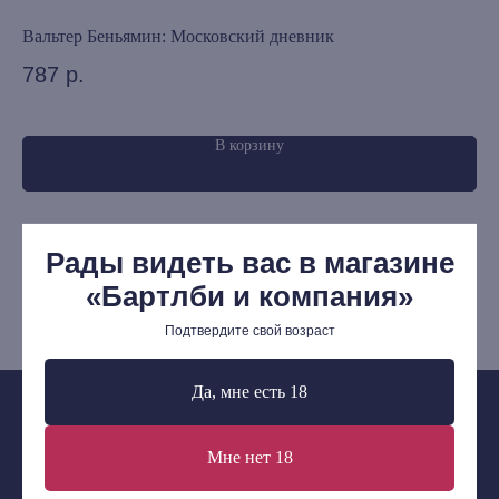
Предзаказ
Вальтер Беньямин: Московский дневник
Ан
Издательская программа
787
р.
3
О Компании
В корзину
Доставка и оплата
Мерч
Ищу книгу
Рады видеть вас в магазине
Контакты
«Бартлби и компания»
+7 (921) 636-19-84
Подтвердите свой возраст
bartleby.sales@gmail.com
Да, мне есть 18
Мне нет 18
Сообщество ВКонтакте