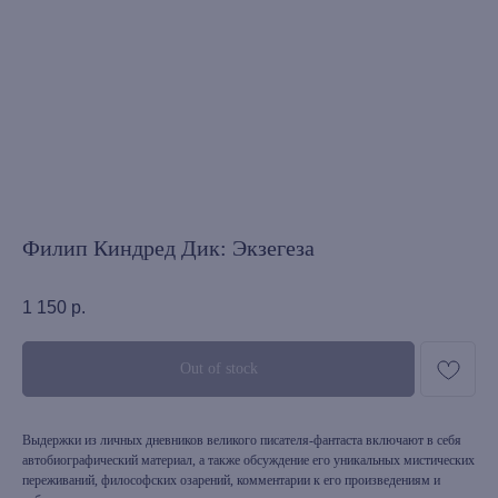
Филип Киндред Дик: Экзегеза
1 150
р.
Out of stock
Выдержки из личных дневников великого писателя-фантаста включают в себя
автобиографический материал, а также обсуждение его уникальных мистических
переживаний, философских озарений, комментарии к его произведениям и