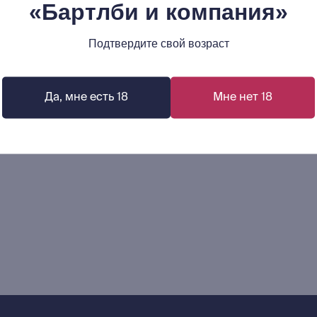
«Бартлби и компания»
350
р.
Подтвердите свой возраст
В корзину
В корзину
Да, мне есть 18
Мне нет 18