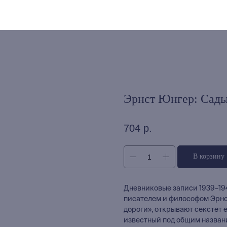
Эрнст Юнгер: Сады
704
р.
В корзину
Дневниковые записи 1939–194
писателем и философом Эрнст
дороги», открывают секстет 
известный под общим названи