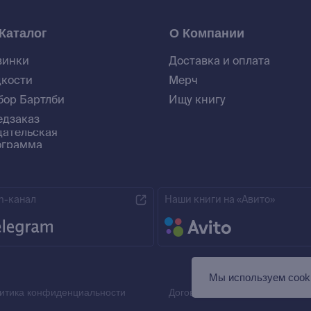
Каталог
О Компании
винки
Доставка и оплата
дкости
Мерч
бор Бартлби
Ищу книгу
едзаказ
дательская
ограмма
m-канал
Наши книги на «Авито»
Мы используем сooki
итика конфиденциальности
Договор оферты