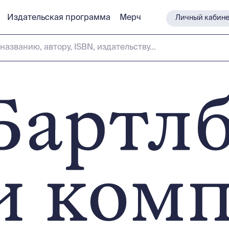
Издательская программа
Издательская программа
Мерч
Мерч
Личный кабине
Личный кабине
названию, автору, ISBN, издательству...