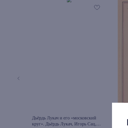
 Уистена
Дьёрдь Лукач и его «московский
Андр
круг». Дьёрдь Лукач, Игорь Сац,
1 0