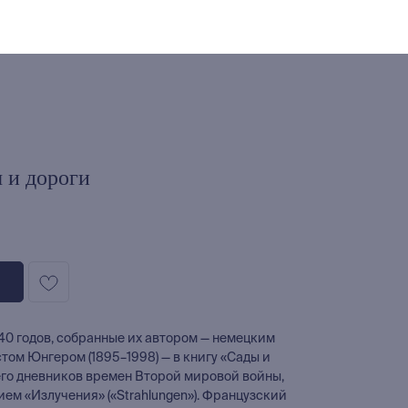
 и дороги
0 годов, собранные их автором — немецким
ом Юнгером (1895–1998) — в книгу «Сады и
его дневников времен Второй мировой войны,
ем «Излучения» («Strahlungen»). Французский