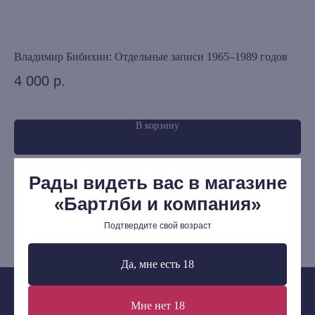
Редкости
Выбор Бартлби
Предзаказ
Владимир Бибихин: Отдельные записи 1965–1989 годов
Ви
Издательская программа
Би
4 000
р.
1 
О Компании
Доставка и оплата
В корзину
Мерч
Ищу книгу
Рады видеть вас в магазине
Контакты
«Бартлби и компания»
+7 (921) 636-19-84
Подтвердите свой возраст
bartleby.sales@gmail.com
Да, мне есть 18
Мне нет 18