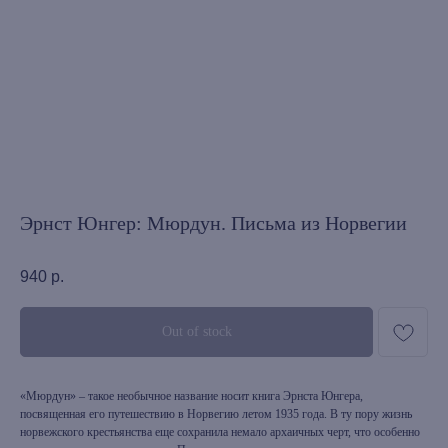
Эрнст Юнгер: Мюрдун. Письма из Норвегии
940
р.
Out of stock
«Мюрдун» – такое необычное название носит книга Эрнста Юнгера,
посвященная его путешествию в Норвегию летом 1935 года. В ту пору жизнь
норвежского крестьянства еще сохранила немало архаичных черт, что особенно