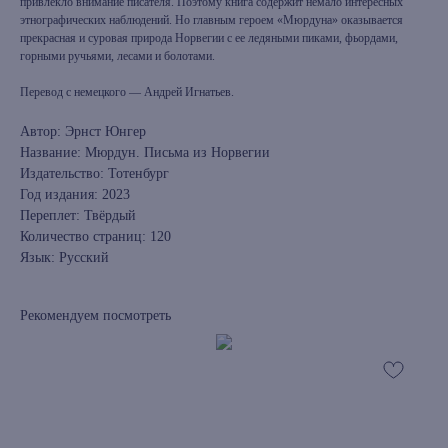
привлекло внимание писателя. Поэтому книга содержит немало интересных
этнографических наблюдений. Но главным героем «Мюрдуна» оказывается
прекрасная и суровая природа Норвегии с ее ледяными пиками, фьордами,
горными ручьями, лесами и болотами.
Перевод с немецкого — Андрей Игнатьев.
Автор: Эрнст Юнгер
Название: Мюрдун. Письма из Норвегии
Издательство: Тотенбург
Год издания: 2023
Переплет: Твёрдый
Количество страниц: 120
Язык: Русский
Рекомендуем посмотреть