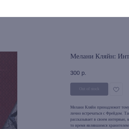
Мелани Кляйн: Инт
300
р.
Out of stock
Мелани Кляйн принадлежит тому
лично встречаться с Фрейдом. Т
рассказывает в своем интервью, 
то время являвшимся хранителем