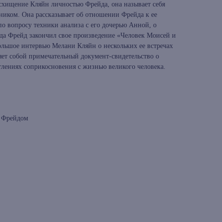
хищение Кляйн личностью Фрейда, она называет себя
ником. Она рассказывает об отношении Фрейда к ее
по вопросу техники анализа с его дочерью Анной, о
огда Фрейд закончил свое произведение «Человек Моисей и
ольшое интервью Мелани Кляйн о нескольких ее встречах
ет собой примечательный документ-свидетельство о
лениях соприкосновения с жизнью великого человека.
с Фрейдом