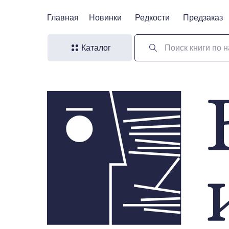
Главная
Главная
Новинки
Новинки
Редкости
Редкости
Предзаказ
Предзаказ
Каталог
Поиск книги по н