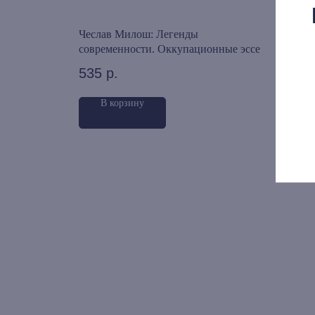
Чеслав Милош: Легенды
Миха
 1951–1956
современности. Оккупационные эссе
сочи
Наук
535
р.
1 6
В корзину