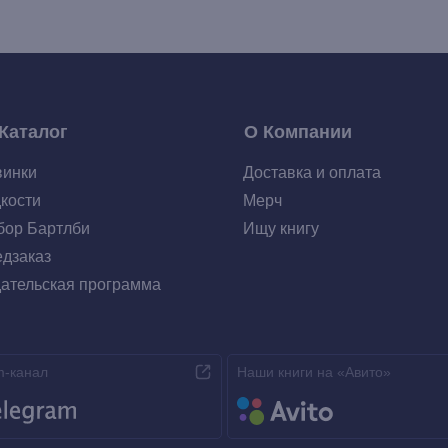
Каталог
О Компании
винки
Доставка и оплата
кости
Мерч
ор Бартлби
Ищу книгу
дзаказ
ательская программа
m-канал
Наши книги на «Авито»