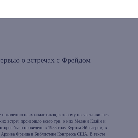
ервью о встречах с Фрейдом
 поколению психоаналитиков, которому посчастливилось
аких встреч произошло всего три, о них Мелани Кляйн и
которое было проведено в 1953 году Куртом Эйсслером, в
 Архива Фрейда в Библиотеке Конгресса США. В тексте