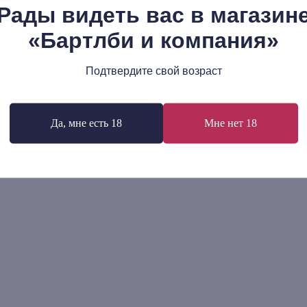
Рады видеть вас в магазин
«Бартлби и компания»
ил Гаспаров: Собрание
Эрнст Юнгер: Сады и дор
нений в шести томах. Том 6.
704
р.
а и просветительство
80
р.
Подтвердите свой возраст
В корзину
В корзину
Да, мне есть 18
Мне нет 18