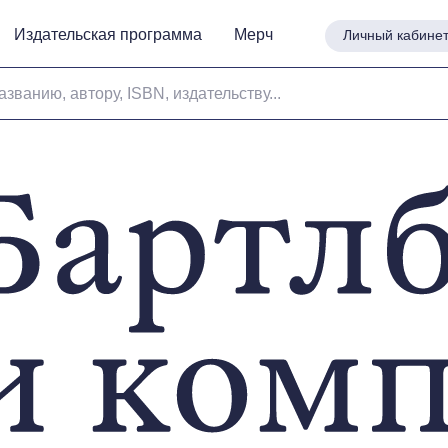
Издательская программа
Издательская программа
Мерч
Мерч
Личный кабине
Личный кабине
азванию, автору, ISBN, издательству...