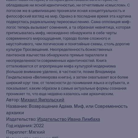
изменчивых историй, в которых действовали боги и герои, не
обладавшие ни ясной идентичностью, ни отчетливым «смыслом». С
логосом же в цивилизацию проникали ясная концептуальность и
философский взгляд на мир. Однако в последнее время эта картина
подверглась радикальному переосмыслению. Сама оппозиция миф-
логос теперь вызывает сомнения, а та образная невнятица, которая
приписывалась мифу, неожиданно обнаружила в себе черты
современного мироощущения, гораздо более сложного и
неустойчивого, чем логические и понятийные схемы, столь дорогие
культуре Просвещения. Неопределенность божественных
пантеонов язычества обнаружила прямые параллели в
неопределенности современных идентичностей. Книга
отталкивается от апроприации мифа культурой модернизма
(большое внимание уделено, в частности, поэме Владимира
Гандельсмана «Велимирова книга»), а затем охватывает все более
широкий круг тем, от телесности до понимания языка и субъекта, и
показывает, каким образом в самые актуальные формы сознания
проникает то, что еще недавно казалось нам архаическим.
Автор:
Михаил Ямпольский
Название: Возвращение Адама. Миф, или Современность
архаики
Издательство:
Издательство Ивана Лимбаха
книжный интернет-магазин
Год издания: 2022
из Петербурга
Переплет: Мягкий