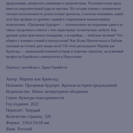
предсказания, доверялись знамениям и пророчествам. Позитивистская наука
нанесла сокрушительный удар по мистике. Но сегодня ученые с оптимизмом
смотрят на возможность делать точные прогнозы, и полезно вспомнить, какой
путь был пройден от древних гаданий к современным компьютерным
технологиям. «Прозревая будущее» — увлекательное исследование одного из
самых загадочных и вместе с тем характерных человеческих свойств. Как
древние греки трактовали сновидения, а ассирийцы — небесные явления? Что
общего у военных учений и нумерологии? Как Исаак Ньютон искал в Библии
указания на точную дату конца света? Об этом рассказывает Мартин ван
Кревельд — израильский военный историк и теоретик стратегии, заслуженный
профессор Еврейского университета в Иерусалиме.
Перевод с английского: Дарья Панайотти
Автор: Мартин ван Кревельд
Название: Прозревая будущее. Краткая история предсказаний
Издательство: Новое литературное обозрение
Серия: Культура повседневности
Год издания: 2022
Переплет: Твёрдый
Количество страниц: 320
Формат: 210x133x18 мм
Язык: Русский