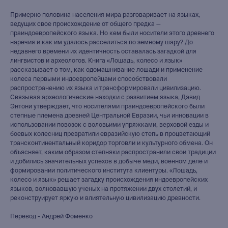
Примерно половина населения мира разговаривает на языках,
ведущих свое происхождение от общего предка —
праиндоевропейского языка. Но кем были носители этого древнего
наречия и как им удалось расселиться по земному шару? До
недавнего времени их идентичность оставалась загадкой для
лингвистов и археологов. Книга «Лошадь, колесо и язык»
рассказывает о том, как одомашнивание лошади и применение
колеса первыми индоевропейцами способствовали
распространению их языка и трансформировали цивилизацию.
Связывая археологические находки с развитием языка, Дэвид
Энтони утверждает, что носителями праиндоевропейского были
степные племена древней Центральной Евразии, чьи инновации в
использовании повозок с воловьими упряжками, верховой езды и
боевых колесниц превратили евразийскую степь в процветающий
трансконтинентальный коридор торговли и культурного обмена. Он
объясняет, каким образом степняки распространили свои традиции
и добились значительных успехов в добыче меди, военном деле и
формировании политического института клиентуры. «Лошадь,
колесо и язык» решает загадку происхождения индоевропейских
языков, волновавшую ученых на протяжении двух столетий, и
реконструирует яркую и влиятельную цивилизацию древности.
Перевод - Андрей Фоменко