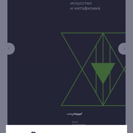
книжный интернет-магазин
из Петербурга
Каталог
Новинки
Редкости
Выбор Бартлби
Предзаказ
Издательская программа
О Компании