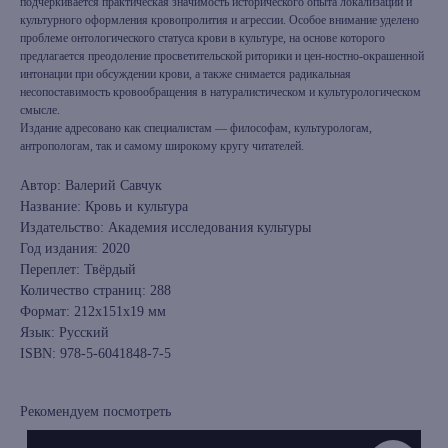
подчеркивается практическая значимость исторического опыта локализации и
культурного оформления кровопролития и агрессии. Особое внимание уделено
проблеме онтологического статуса крови в культуре, на основе которого
предлагается преодоление просветительской риторики и цен-ностно-окрашенной
интонации при обсуждении крови, а также снимается радикальная
несопоставимость кровообращения в натуралистическом и культурологическом
смысле.
Издание адресовано как специалистам — философам, культурологам,
антропологам, так и самому широкому кругу читателей.
Автор: Валерий Савчук
Название: Кровь и культура
Издательство: Академия исследования культуры
Год издания: 2020
Переплет: Твёрдый
Количество страниц: 288
Формат: 212x151x19 мм
Язык: Русский
ISBN: 978-5-6041848-7-5
Рекомендуем посмотреть