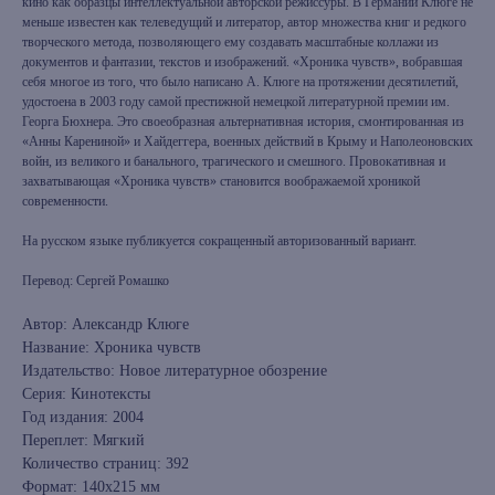
кино как образцы интеллектуальной авторской режиссуры. В Германии Клюге не
меньше известен как телеведущий и литератор, автор множества книг и редкого
творческого метода, позволяющего ему создавать масштабные коллажи из
документов и фантазии, текстов и изображений. «Хроника чувств», вобравшая
себя многое из того, что было написано А. Клюге на протяжении десятилетий,
удостоена в 2003 году самой престижной немецкой литературной премии им.
Георга Бюхнера. Это своеобразная альтернативная история, смонтированная из
«Анны Карениной» и Хайдеггера, военных действий в Крыму и Наполеоновских
войн, из великого и банального, трагического и смешного. Провокативная и
захватывающая «Хроника чувств» становится воображаемой хроникой
современности.
На русском языке публикуется сокращенный авторизованный вариант.
Перевод: Сергей Ромашко
Автор: Александр Клюге
Название: Хроника чувств
Издательство: Новое литературное обозрение
Серия: Кинотексты
Год издания: 2004
Переплет: Мягкий
Количество страниц: 392
Формат: 140x215 мм