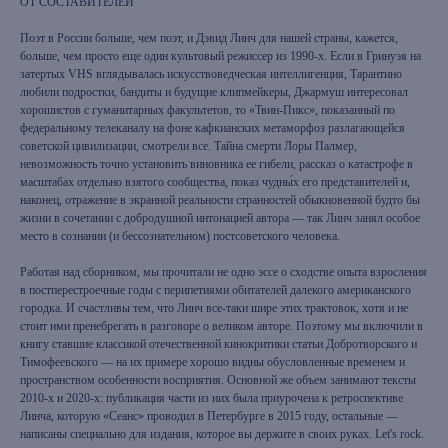
ОТ СОСТАВИТЕЛЕЙ
Поэт в России больше, чем поэт, и Дэвид Линч для нашей страны, кажется,
больше, чем просто еще один культовый режиссер из 1990-х. Если в Гринуэя на
затертых VHS вглядывалась искусствоведческая интеллигенция, Тарантино
любили подростки, бандиты и будущие клипмейкеры, Джармуш интересовал
хорошистов с гуманитарных факультетов, то «Твин-Пикс», показанный по
федеральному телеканалу на фоне кафкианских метаморфоз разлагающейся
советской цивилизации, смотрели все. Тайна смерти Лоры Палмер,
невозможность точно установить виновника ее гибели, рассказ о катастрофе в
масштабах отдельно взятого сообщества, показ чудны́х его представителей и,
наконец, отражение в экранной реальности странностей обыкновенной будто бы
жизни в сочетании с добродушной интонацией автора — так Линч занял особое
место в сознании (и бессознательном) постсоветского человека.
Работая над сборником, мы прочитали не одно эссе о сходстве опыта взросления
в постперестроечные годы с перипетиями обитателей далекого американского
городка. И счастливы тем, что Линч все-таки шире этих трактовок, хотя и не
стоит ими пренебрегать в разговоре о великом авторе. Поэтому мы включили в
книгу ставшие классикой отечественной кинокритики статьи Добротворского и
Тимофеевского — на их примере хорошо видны обусловленные временем и
пространством особенности восприятия. Основной же объем занимают тексты
2010-х и 2020-х: публикация части из них была приурочена к ретроспективе
Линча, которую «Сеанс» проводил в Петербурге в 2015 году, остальные —
написаны специально для издания, которое вы держите в своих руках. Let's rock.