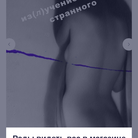
книжный интернет-магазин из
Петербурга
Каталог
Новинки
Редкости
Выбор Бартлби
Предзаказ
Издательская программа
О Компании
Доставка и оплата