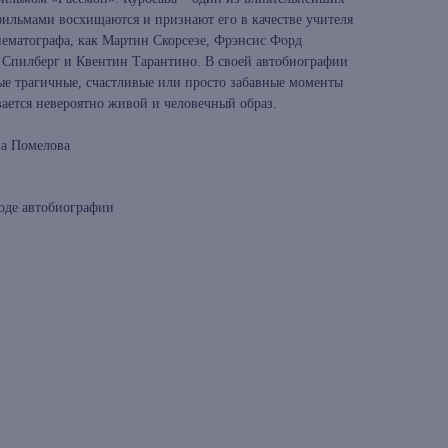
фильмами восхищаются и признают его в качестве учителя
нематографа, как Мартин Скорсезе, Фрэнсис Форд
 Спилберг и Квентин Тарантино. В своей автобиографии
мые трагичные, счастливые или просто забавные моменты
вается невероятно живой и человечный образ.
на Помелова
оде автобиографии