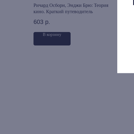
ь фильм
Ричард Осборн, Энджи Брю: Теория
Арме
кино. Краткий путеводитель
накл
отеч
603
р.
1 4
В корзину