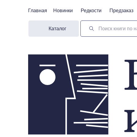
Главная
Главная
Новинки
Новинки
Редкости
Редкости
Предзаказ
Предзаказ
Каталог
Поиск книги по н