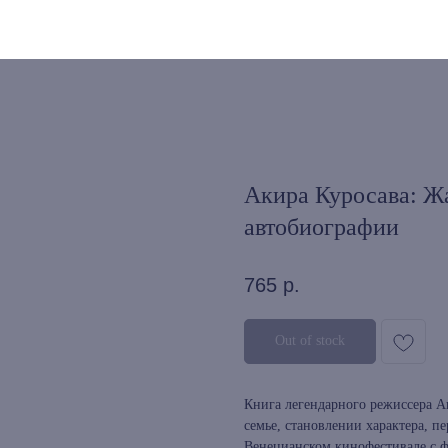
Акира Куросава: Жа
автобиографии
765
р.
Out of stock
Книга легендарного режиссера Ак
семье, становлении характера, 
Венецианском кинофестивале с ф