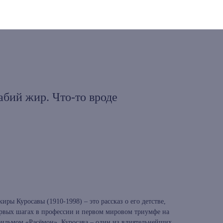
бий жир. Что-то вроде
иры Куросавы (1910-1998) – это рассказ о его детстве,
первых шагах в профессии и первом мировом триумфе на
ильмом «Расёмон». Куросава – один из влиятельнейших