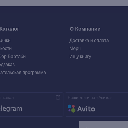
Каталог
О Компании
винки
Доставка и оплата
кости
Мерч
ор Бартлби
Ищу книгу
дзаказ
ательская программа
m-канал
Наши книги на «Авито»