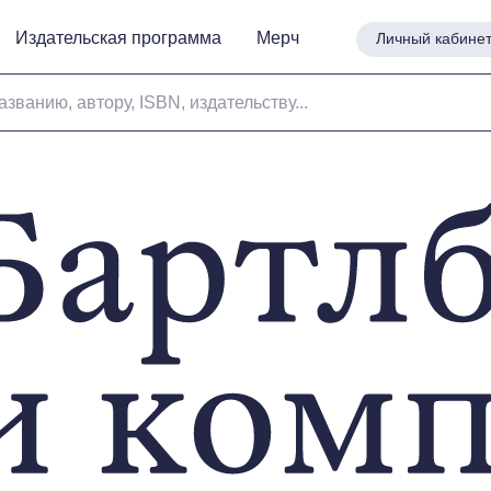
Издательская программа
Издательская программа
Мерч
Мерч
Личный кабине
Личный кабине
азванию, автору, ISBN, издательству...