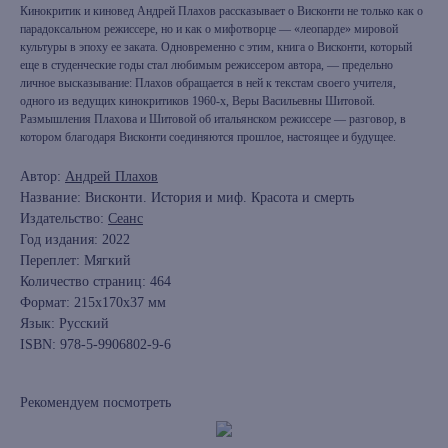
Кинокритик и киновед Андрей Плахов рассказывает о Висконти не только как о
парадоксальном режиссере, но и как о мифотворце — «леопарде» мировой
культуры в эпоху ее заката. Одновременно с этим, книга о Висконти, который
еще в студенческие годы стал любимым режиссером автора, — предельно
личное высказывание: Плахов обращается в ней к текстам своего учителя,
одного из ведущих кинокритиков 1960-х, Веры Васильевны Шитовой.
Размышления Плахова и Шитовой об итальянском режиссере — разговор, в
котором благодаря Висконти соединяются прошлое, настоящее и будущее.
Автор:
Андрей Плахов
Название: Висконти. История и миф. Красота и смерть
Издательство:
Сеанс
Год издания: 2022
Переплет: Мягкий
Количество страниц: 464
Формат: 215x170x37 мм
Язык: Русский
ISBN: 978-5-9906802-9-6
Рекомендуем посмотреть