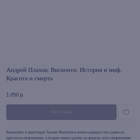
Андрей Плахов: Висконти. История и миф.
Красота и смерть
1 050
р.
Out of stock
Коммунист и аристократ Лукино Висконти в начале карьеры стал одним из
идеологов неореализма, а позднее вышел далеко за пределы этого направления.