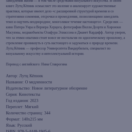
замедления жизни — в том числе средствами визуального искусства. В своей
книге Лутц Кёпник осмысляет это явление и анализирует художественные
практики, которые имеют дело «с расширенной структурой времени и со
стратегиями сомнения, отсрочки и промедления, позволяющими замедлить
темп и ощутить неоднородное, многоликое течение настоящего». Среди них —
кино Питера Уира и Вернера Херцога, фотографии Вилли Доэрти и Хироюки
Масуямы, медиаобъекты Олафура Элиассона и Джанет Кардифф. Автор уверен,
что за этими опытами стоит вовсе не ностальгия по идиллическому прошлому, а
стремление проникнуть в суть настоящего и задуматься о природе времени.
Лутц Кёпник — профессор Университета Вандербильта, специалист по
визуальному искусству и интеллектуальной истории.
Перевод с английского: Нина Ставрогина
Автор: Лутц Кёпник
Название: О медленности
Издательство: Новое литературное обозрение
Серия: Кинотексты
Год издания: 2023
Переплет: Мягкий
Количество страниц: 344
Формат: 140x215 мм
Язык: Русский
ISBN: 978-5-4448-1945-6