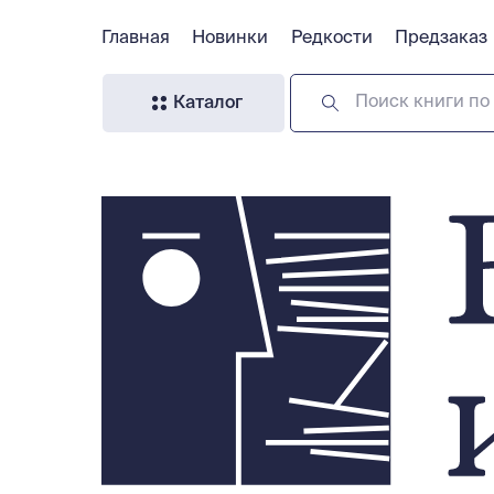
Главная
Главная
Новинки
Новинки
Редкости
Редкости
Предзаказ
Предзаказ
Поиск книги по 
Каталог