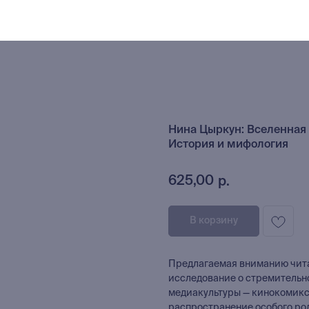
Нина Цыркун: Вселенная
История и мифология
625,00
р.
В корзину
Предлагаемая вниманию чит
исследование о стремительн
медиакультуры — кинокомиксе
распространение особого род