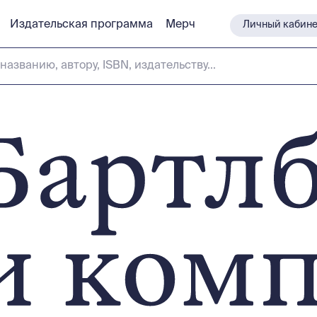
Издательская программа
Издательская программа
Мерч
Мерч
Личный кабине
Личный кабине
названию, автору, ISBN, издательству...