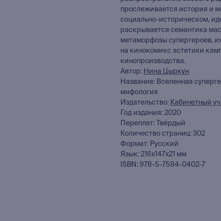
прослеживается история и м
социально-историческом, ид
раскрывается семантика мас
метаморфозы супергероев, их
на кинокомикс эстетики кэмп
кинопроизводства.
Автор:
Нина Цыркун
Название: Вселенная суперг
мифология
Издательство:
Кабинетный у
Год издания: 2020
Переплет: Твёрдый
Количество страниц: 302
Формат: Русский
Язык: 216x147x21 мм
ISBN: 978-5-7584-0402-7