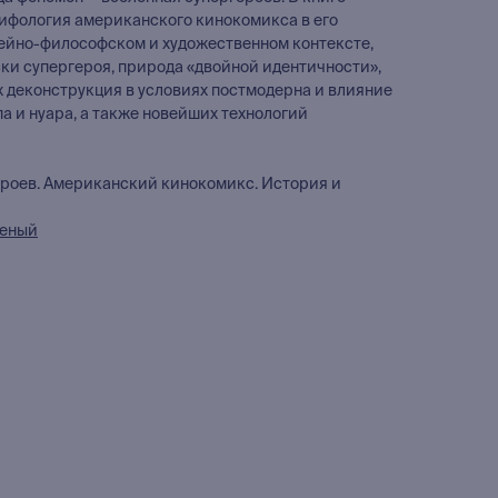
ифология американского кинокомикса в его
ейно-философском и художественном контексте,
ки супергероя, природа «двойной идентичности»,
 деконструкция в условиях постмодерна и влияние
а и нуара, а также новейших технологий
ероев. Американский кинокомикс. История и
ченый