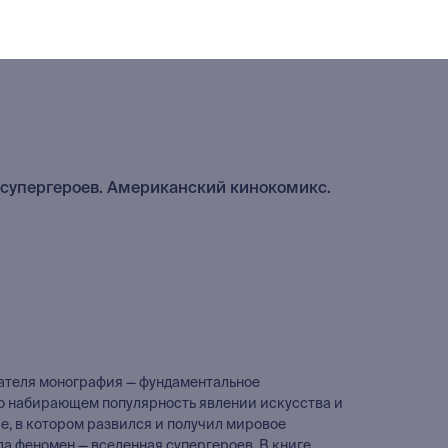
 супергероев. Американский кинокомикс.
ателя монография — фундаментальное
о набирающем популярность явлении искусства и
, в котором развился и получил мировое
а феномен — вселенная супергероев. В книге